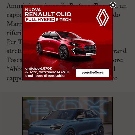
Amministrazione alla Regione Toscana, un
rapporto che ha nell’Assessore Leonardo
Marras uno dei suoi massimi punti di
riferimento”.
Per
Tapinassi
si tratta di un accordo
strettamente operativo che vede nel brand
Toscana il principale elemento attrattore:
“Abbiamo la fortuna di operare sotto il
cappello di un brand che è riconosciuto