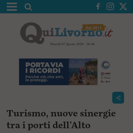
A
t
t
i
v
a
Venerdì 07 Agosto 2026 - 16:46
l
V
a
a
i
r
a
i
i
c
c
o
n
e
t
r
e
c
n
Turismo, nuove sinergie
u
a
t
i
tra i porti dell’Alto
p
r