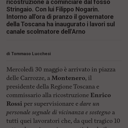
i
ricostruzione a cominciare dal fosso
n
Stringaio. Con lui Filippo Nogarin.
c
Intorno all'ora di pranzo il governatore
i
p
della Toscana ha inaugurato i lavori sul
a
canale scolmatore dell'Arno
l
i
V
a
i
di
Tommaso Lucchesi
a
l
M
Mercoledì 30 maggio è arrivato in piazza
e
delle Carrozze, a
Montenero
, il
n
ù
presidente della Regione Toscana e
P
r
commissario alla ricostruzione
Enrico
i
Rossi
per supervisionare e
dare un
n
c
personale segnale di vicinanza e sostegno
a
i
p
tutti quei lavoratori che, da quel tragico 10
a