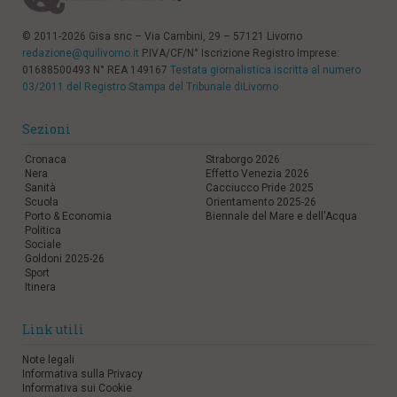
© 2011-2026 Gisa snc – Via Cambini, 29 – 57121 Livorno
redazione@quilivorno.it
P.IVA/CF/N° Iscrizione Registro Imprese:
01688500493 N° REA 149167
Testata giornalistica iscritta al numero
03/2011 del Registro Stampa del Tribunale diLivorno
Sezioni
Cronaca
Straborgo 2026
Nera
Effetto Venezia 2026
Sanità
Cacciucco Pride 2025
Scuola
Orientamento 2025-26
Porto & Economia
Biennale del Mare e dell'Acqua
Politica
Sociale
Goldoni 2025-26
Sport
Itinera
Link utili
Note legali
Informativa sulla Privacy
Informativa sui Cookie