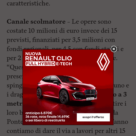
caratteristiche.
Canale scolmatore –
Le opere sono
costate 10 milioni di euro invece dei 15
previsti, finanziati per 3,5 milioni con
fondi regionali, per 4,5 con fondi statali e
per 2 con risorse dell’Autorità portuale.
“Queste opere – ha spiegato Rossi
presentando i due moli foranei che si
spingono in mare per 600 metri ciascuno e
i dragaggi che hanno
portato il fondo a 3
metri in tutta la foce
– faranno sentire i
loro benefici effetti in tutta la piana, da
Pontedera a Pisa. Ed entro la fine dell’anno
contiamo di dare il via a lavori per altri 15