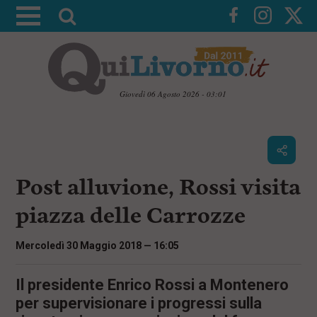
A
t
t
i
v
Giovedì 06 Agosto 2026 - 03:01
a
V
l
a
i
a
a
r
i
c
i
Post alluvione, Rossi visita
o
c
n
piazza delle Carrozze
e
t
e
r
n
Mercoledì 30 Maggio 2018 — 16:05
c
u
t
a
i
Il presidente Enrico Rossi a Montenero
p
per supervisionare i progressi sulla
r