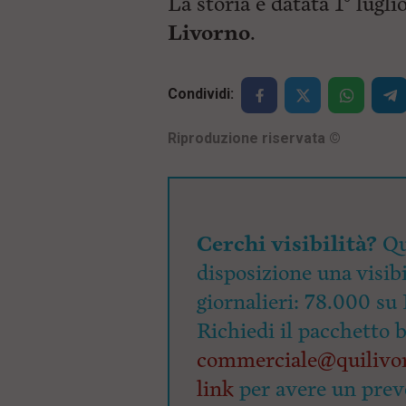
La storia è datata 1° lugl
Livorno
.
Condividi:
Riproduzione riservata
©
Cerchi visibilità?
Qu
disposizione una visibi
giornalieri: 78.000 su 
Richiedi il pacchetto 
commerciale@quilivor
link
per avere un prev