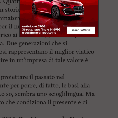
ti. Quattro ragazzi completamente
on storie diverse e con caratteri
inatore comune che li rende tutti
per il nuoto. Quattro giovani che
ico ai 17 di Sara, passando per i 25
ra. Due generazioni che si
si rappresentano il miglior viatico
cire in un’impresa di tale valore è
 proiettare il passato nel
e per porre, di fatto, le basi alla
Lo so, sembra uno scioglilingua. Ma
to che condiziona il presente e ci