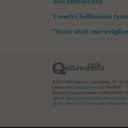
dell’ambulanza”
I nostri bellissimi tr
“Siete stati meraviglios
© 2011-2026 Gisa snc – Via Cambini, 29 – 571
Livorno
redazione@quilivorno.it
P.IVA/CF/N°
Iscrizione Registro Imprese: 01688500493 N° 
149167
Testata giornalistica iscritta al numero
03/2011 del Registro Stampa del Tribunale diLi