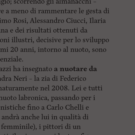
igio; scorrendo gli almanacchi –
re a meno di rammentare le gesta di
o Rosi, Alessandro Ciucci, Ilaria
 e dei risultati ottenuti da
i illustri, decisive per lo sviluppo
timi 20 anni, intorno al nuoto, sono
enziale.
gazzi ha insegnato
a nuotare da
dra Neri – la zia di Federico
aturamente nel 2008. Lei e tutti
a nuoto labronica, passando per i
onistiche fino a Carlo Chelli e
 andrà anche lui in qualità di
femminile), i pittori di un