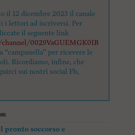
o il 12 dicembre 2023 il canale
 i lettori ad iscriversi. Per
cliccate il seguente link
om/channel/0029VaGUEMGK0IB
la “campanella” per ricevere le
coli. Ricordiamo, infine, che
uirci sui nostri social Fb,
RI:
l pronto soccorso e