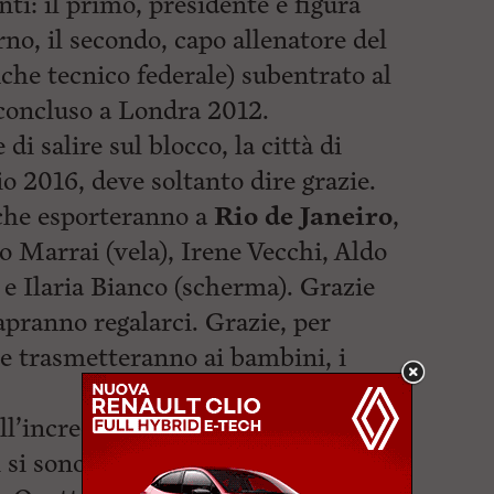
ti: il primo, presidente e figura
no, il secondo, capo allenatore del
nche tecnico federale) subentrato al
concluso a Londra 2012.
 di salire sul blocco, la città di
lio 2016, deve soltanto dire grazie.
 che esporteranno a
Rio de Janeiro
,
 Marrai (vela), Irene Vecchi, Aldo
e Ilaria Bianco (scherma). Grazie
apranno regalarci. Grazie, per
he trasmetteranno ai bambini, i
l’incredibile – confessa Chelli –
 si sono meritati e che noi, di