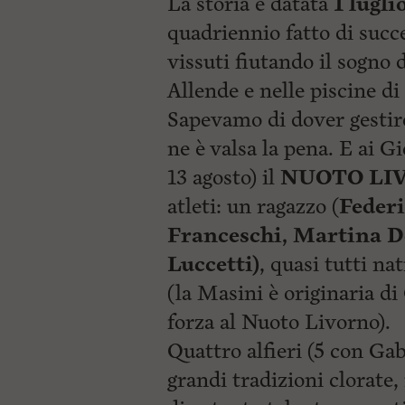
La storia è datata
1 lugli
p
i
a
quadriennio fatto di succe
p
l
r
vissuti fiutando il sogno d
e
i
:
n
Allende e nelle piscine di
c
i
Sapevamo di dover gestir
p
a
ne è valsa la pena. E ai G
l
13 agosto) il
NUOTO LI
i
V
atleti: un ragazzo (
Federi
a
i
Franceschi, Martina 
a
l
Luccetti)
, quasi tutti na
M
(la Masini è originaria di
e
n
forza al Nuoto Livorno).
ù
P
Quattro alfieri (5 con Gab
r
i
grandi tradizioni clorate,
n
c