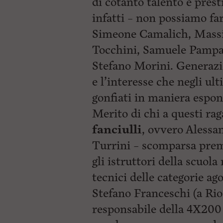
di cotanto talento e prest
i
infatti – non possiamo fa
p
a
Simeone Camalich, Massim
l
e
Tocchini, Samuele Pampana
V
a
Stefano Morini. Generazion
i
e l’interesse che negli ul
i
n
gonfiati in maniera espon
f
o
Merito di chi a questi ra
n
d
fanciulli
, ovvero Alessan
o
Turrini – scomparsa prem
gli istruttori della scuol
tecnici delle categorie ag
Stefano Franceschi (a Rio
responsabile della 4X200 