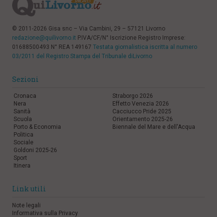
© 2011-2026 Gisa snc – Via Cambini, 29 – 57121 Livorno
redazione@quilivorno.it
P.IVA/CF/N° Iscrizione Registro Imprese:
01688500493 N° REA 149167
Testata giornalistica iscritta al numero
03/2011 del Registro Stampa del Tribunale diLivorno
Sezioni
Cronaca
Straborgo 2026
Nera
Effetto Venezia 2026
Sanità
Cacciucco Pride 2025
Scuola
Orientamento 2025-26
Porto & Economia
Biennale del Mare e dell'Acqua
Politica
Sociale
Goldoni 2025-26
Sport
Itinera
Link utili
Note legali
Informativa sulla Privacy