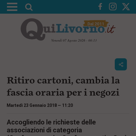
A
t
t
i
v
Venerdì 07 Agosto 2026 - 00:13
a
V
l
a
i
a
a
r
i
c
i
Ritiro cartoni, cambia la
o
c
n
fascia oraria per i negozi
e
t
e
r
n
Martedì 23 Gennaio 2018 — 11:20
c
u
t
a
i
Accogliendo le richieste delle
p
associazioni di categoria
r