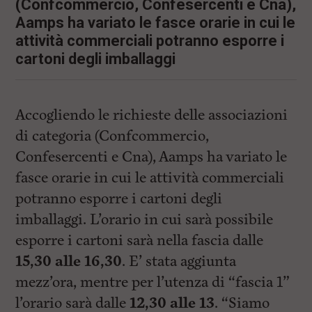
i
(Confcommercio, Confesercenti e Cna),
n
Aamps ha variato le fasce orarie in cui le
c
attività commerciali potranno esporre i
i
p
cartoni degli imballaggi
a
l
i
V
Accogliendo le richieste delle associazioni
a
i
di categoria (Confcommercio,
a
l
Confesercenti e Cna), Aamps ha variato le
M
fasce orarie in cui le attività commerciali
e
n
potranno esporre i cartoni degli
ù
P
imballaggi. L’orario in cui sarà possibile
r
esporre i cartoni sarà nella fascia dalle
i
n
15,30 alle 16,30
. E’ stata aggiunta
c
i
mezz’ora, mentre per l’utenza di “fascia 1”
p
l’orario sarà dalle
12,30 alle 13
. “Siamo
a