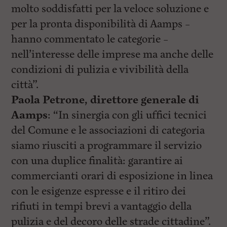
l
molto soddisfatti per la veloce soluzione e
e
V
per la pronta disponibilità di Aamps –
a
hanno commentato le categorie –
i
i
nell’interesse delle imprese ma anche delle
n
f
condizioni di pulizia e vivibilità della
o
città”.
n
d
Paola Petrone, direttore generale di
o
Aamps
: “In sinergia con gli uffici tecnici
del Comune e le associazioni di categoria
siamo riusciti a programmare il servizio
con una duplice finalità: garantire ai
commercianti orari di esposizione in linea
con le esigenze espresse e il ritiro dei
rifiuti in tempi brevi a vantaggio della
pulizia e del decoro delle strade cittadine”.