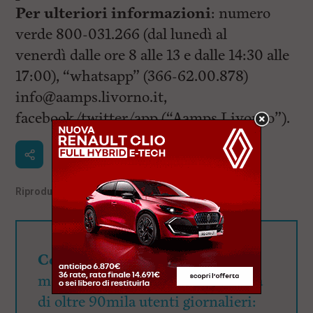
Per ulteriori informazioni
: numero
verde 800-031.266 (dal lunedì al
venerdì dalle ore 8 alle 13 e dalle 14:30 alle
17:00), “whatsapp” (366-62.00.878)
info@aamps.livorno.it
,
facebook/twitter/app (“Aamps Livorno”).
Riproduzione riservata
©
Cerchi visibilità?
QuiLivorno.it
mette a disposizione una visibilità
di oltre 90mila utenti giornalieri: