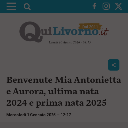
A
t
t
i
v
a
Lunedì 10 Agosto 2026 - 08:15
l
V
a
a
i
r
a
i
i
c
Benvenute Mia Antonietta
c
o
n
e
e Aurora, ultima nata
t
r
e
2024 e prima nata 2025
c
n
u
a
t
Mercoledì 1 Gennaio 2025 — 12:27
i
p
r