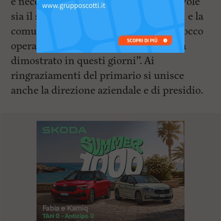
è necessario ribadire quanto ammirevole
sia il senso di servizio verso i pazienti e la
comunità tutta che il personale del blocco
operatorio dell’ospedale di Livorno ha
dimostrato in questi giorni”. Ai
ringraziamenti del primario si unisce
anche la direzione aziendale e di presidio.