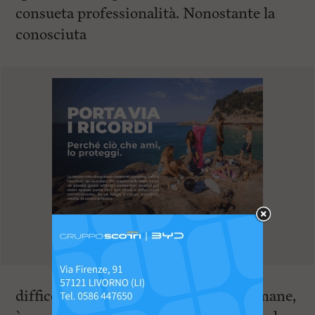
consueta professionalità. Nonostante la
conosciuta
difficoltà di reperimento di risorse umane,