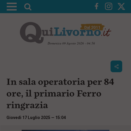
A
t
t
i
v
a
Domenica 09 Agosto 2026 - 04:56
l
V
a
a
i
r
a
i
i
c
In sala operatoria per 84
c
o
n
e
ore, il primario Ferro
t
r
e
ringrazia
c
n
u
a
t
Giovedì 17 Luglio 2025 — 15:04
i
p
r