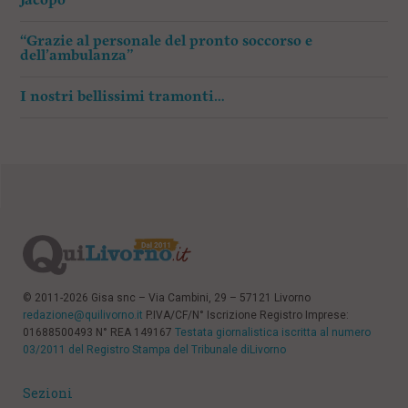
Jacopo”
“Grazie al personale del pronto soccorso e
dell’ambulanza”
I nostri bellissimi tramonti…
© 2011-2026 Gisa snc – Via Cambini, 29 – 57121 Livorno
redazione@quilivorno.it
P.IVA/CF/N° Iscrizione Registro Imprese:
01688500493 N° REA 149167
Testata giornalistica iscritta al numero
03/2011 del Registro Stampa del Tribunale diLivorno
Sezioni