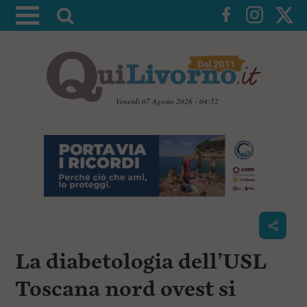
A
t
t
i
v
a
Venerdì 07 Agosto 2026 - 04:52
l
V
a
a
i
r
a
i
i
c
c
o
n
e
t
r
e
c
n
La diabetologia dell’USL
u
a
t
i
Toscana nord ovest si
p
r