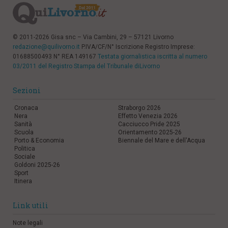
© 2011-2026 Gisa snc – Via Cambini, 29 – 57121 Livorno
redazione@quilivorno.it
P.IVA/CF/N° Iscrizione Registro Imprese:
01688500493 N° REA 149167
Testata giornalistica iscritta al numero
03/2011 del Registro Stampa del Tribunale diLivorno
Sezioni
Cronaca
Straborgo 2026
Nera
Effetto Venezia 2026
Sanità
Cacciucco Pride 2025
Scuola
Orientamento 2025-26
Porto & Economia
Biennale del Mare e dell'Acqua
Politica
Sociale
Goldoni 2025-26
Sport
Itinera
Link utili
Note legali