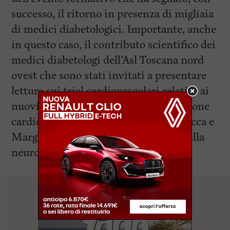
successo, il ritorno in presenza di migliaia
di medici diabetologici. Importante, anche
in questo caso, il contributo scientifico dei
medici diabetologi dell’Asl Toscana nord
ovest che sono stati invitati a presentare
letture sui trial cardiovascolari relativi ai
nuovi farmaci con dimostrata protezione
cardio-renale (Cristina Lencioni – Lucca e
Margherita Occhipinti – Versilia) e sulla
neuropatia diabetica (Fabio