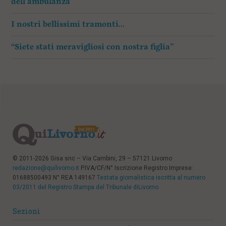
dell’ambulanza”
I nostri bellissimi tramonti…
“Siete stati meravigliosi con nostra figlia”
© 2011-2026 Gisa snc – Via Cambini, 29 – 57121 Livorno
redazione@quilivorno.it
P.IVA/CF/N° Iscrizione Registro Imprese:
01688500493 N° REA 149167
Testata giornalistica iscritta al numero
03/2011 del Registro Stampa del Tribunale diLivorno
Sezioni