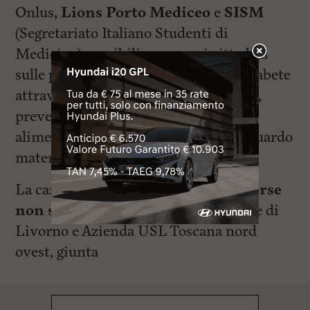
Onlus,
Lions Porto Mediceo
e
SISM
(Segretariato Italiano Studenti di
Medicina) sensibilizzeranno i cittadini
sulle patologie e la prevenzione del diabete
attraverso strumenti di autocontrollo,
prevenzione ed una corretta
alimentazione. Sarà consegnato al riguardo
materiale informativo.
La campagna di sensibilizzazione
“Forse
non sai che…”
promossa dal Comune di
Livorno e Azienda USL Toscana nord
ovest, giunta