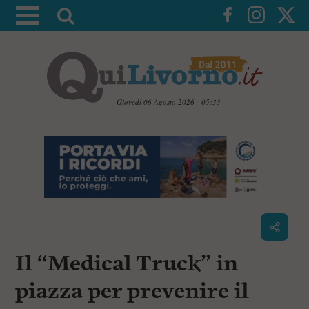
A
t
t
i
v
a
Giovedì 06 Agosto 2026 - 05:33
l
V
a
a
i
r
a
i
i
c
c
o
n
e
t
r
e
c
n
Il “Medical Truck” in
u
a
t
i
piazza per prevenire il
p
r