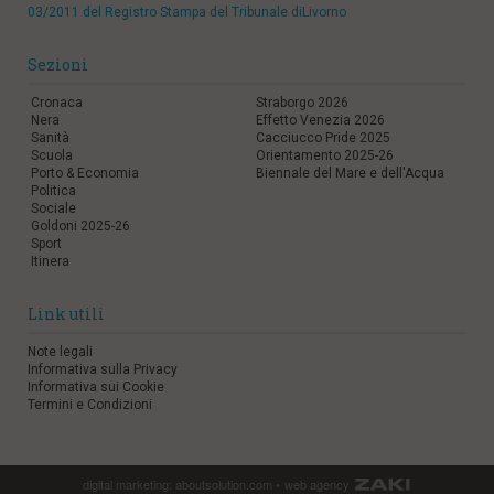
03/2011 del Registro Stampa del Tribunale diLivorno
Sezioni
Cronaca
Straborgo 2026
Nera
Effetto Venezia 2026
Sanità
Cacciucco Pride 2025
Scuola
Orientamento 2025-26
Porto & Economia
Biennale del Mare e dell'Acqua
Politica
Sociale
Goldoni 2025-26
Sport
Itinera
Link utili
Note legali
Informativa sulla Privacy
Informativa sui Cookie
Termini e Condizioni
digital marketing:
aboutsolution.com
•
web agency