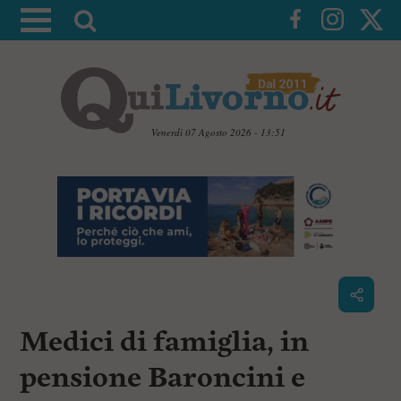
A
t
t
i
v
a
Venerdì 07 Agosto 2026 - 13:51
l
V
a
a
i
r
a
i
i
c
c
o
n
e
t
r
e
c
n
Medici di famiglia, in
u
a
t
i
pensione Baroncini e
p
r