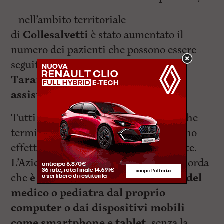
– nell’ambito territoriale
di
Collesalvetti
è stato aumentato il
numero dei pazienti che possono essere
seguiti dalla dottoressa
Denise
Taramaschi portandolo a 1200
assistiti.
Tutti gli assistiti in carico ai medici che
terminano il proprio incarico dovranno
effettuare la scelta di un nuovo curante.
L’Azienda USL Toscana nord ovest ricorda
che
è possibile effettuare la scelta del
medico o pediatra dal proprio
computer o dai dispositivi mobili
come smartphone e tablet,
senza la