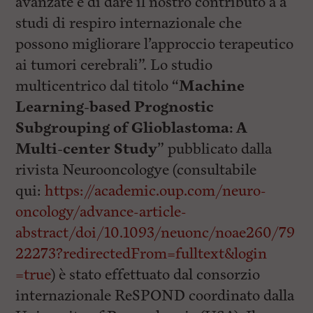
avanzate e di dare il nostro contributo a a
studi di respiro internazionale che
possono migliorare l’approccio terapeutico
ai tumori cerebrali”. Lo studio
multicentrico dal titolo “
Machine
Learning-based Prognostic
Subgrouping of Glioblastoma: A
Multi-center Study
” pubblicato dalla
rivista Neurooncologye (consultabile
qui:
https://academic.oup.com/neuro-
oncology/advance-article-
abstract/doi/10.1093/neuonc/noae260/79
22273?redirectedFrom=fulltext&login
=true
) è stato effettuato dal consorzio
internazionale ReSPOND coordinato dalla