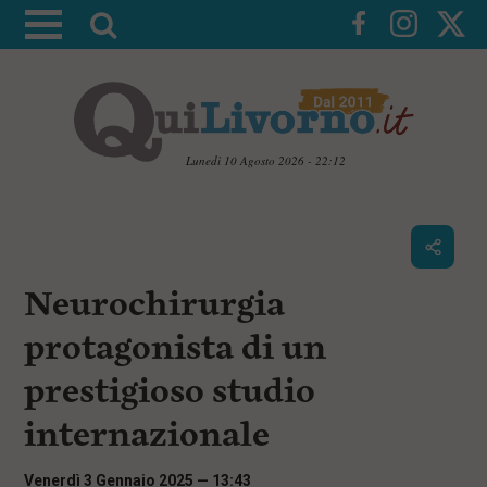
A
t
t
i
v
a
Lunedì 10 Agosto 2026 - 22:12
l
V
a
a
i
r
a
i
i
c
Neurochirurgia
c
o
n
e
protagonista di un
t
r
e
prestigioso studio
c
n
u
a
internazionale
t
i
p
Venerdì 3 Gennaio 2025 — 13:43
r