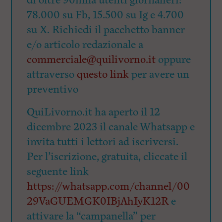
di oltre 90mila utenti giornalieri:
78.000 su Fb, 15.500 su Ig e 4.700
su X. Richiedi il pacchetto banner
e/o articolo redazionale a
commerciale@quilivorno.it
oppure
attraverso
questo link
per avere un
preventivo
QuiLivorno.it ha aperto il 12
dicembre 2023 il canale Whatsapp e
invita tutti i lettori ad iscriversi.
Per l’iscrizione, gratuita, cliccate il
seguente link
https://whatsapp.com/channel/00
29VaGUEMGK0IBjAhIyK12R
e
attivare la “campanella” per