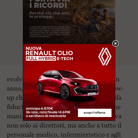
evolvere positivamente. Dopo quasi un
anno, mi trovo oggi a svolgere un follow-
up che, pur essendo ancora lungo, mi dà
fiducia e serenità: so di essere in ottime
mani. Un ringraziamento particolare va
non solo ai direttori, ma anche a tutto il
personale medico, infermieristico e agli