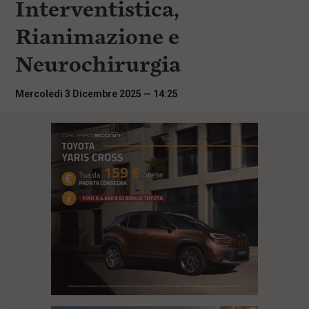
Interventistica,
i
n
Rianimazione e
c
i
Neurochirurgia
p
a
l
Mercoledì 3 Dicembre 2025 — 14:25
i
V
a
i
a
l
M
e
n
ù
P
r
i
n
c
i
p
a