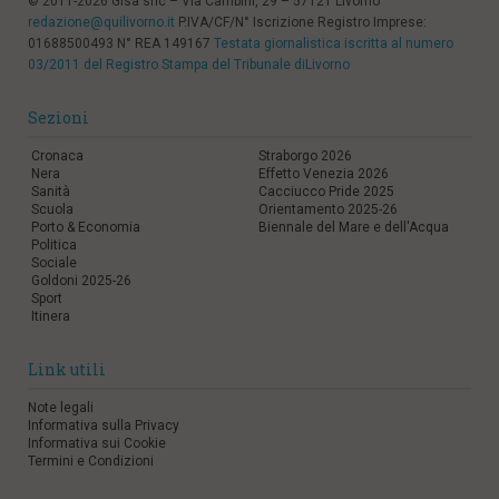
© 2011-2026 Gisa snc – Via Cambini, 29 – 57121 Livorno
redazione@quilivorno.it
P.IVA/CF/N° Iscrizione Registro Imprese:
01688500493 N° REA 149167
Testata giornalistica iscritta al numero
03/2011 del Registro Stampa del Tribunale diLivorno
Sezioni
Cronaca
Straborgo 2026
Nera
Effetto Venezia 2026
Sanità
Cacciucco Pride 2025
Scuola
Orientamento 2025-26
Porto & Economia
Biennale del Mare e dell'Acqua
Politica
Sociale
Goldoni 2025-26
Sport
Itinera
Link utili
Note legali
Informativa sulla Privacy
Informativa sui Cookie
Termini e Condizioni