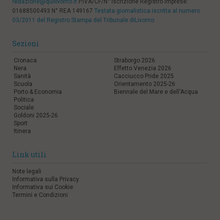
redazione@quilivorno.it
P.IVA/CF/N° Iscrizione Registro Imprese:
01688500493 N° REA 149167
Testata giornalistica iscritta al numero
03/2011 del Registro Stampa del Tribunale diLivorno
Sezioni
Cronaca
Straborgo 2026
Nera
Effetto Venezia 2026
Sanità
Cacciucco Pride 2025
Scuola
Orientamento 2025-26
Porto & Economia
Biennale del Mare e dell'Acqua
Politica
Sociale
Goldoni 2025-26
Sport
Itinera
Link utili
Note legali
Informativa sulla Privacy
Informativa sui Cookie
Termini e Condizioni