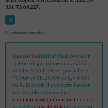
della propria partecipazione al numero
331/73.09.227
.
Riproduzione riservata
©
Cerchi visibilità?
QuiLivorno.it
mette a disposizione una visibilità
di oltre 90mila utenti giornalieri:
78.000 su Fb, 15.500 su Ig e 4.700
su X. Richiedi il pacchetto banner
e/o articolo redazionale a
commerciale@quilivorno.it
oppure
attraverso
questo link
per avere un