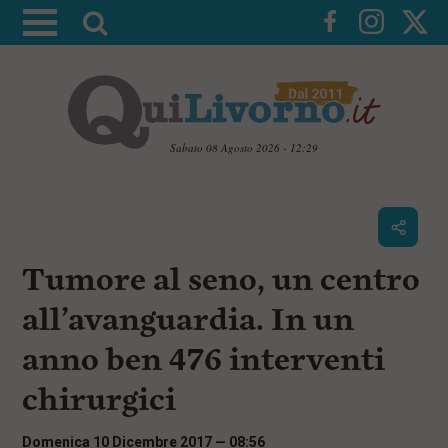
A
t
t
i
v
a
Sabato 08 Agosto 2026 - 12:29
l
V
a
a
i
r
a
i
i
c
Tumore al seno, un centro
c
o
n
e
all’avanguardia. In un
t
r
e
anno ben 476 interventi
c
n
u
a
chirurgici
t
i
p
Domenica 10 Dicembre 2017 — 08:56
r