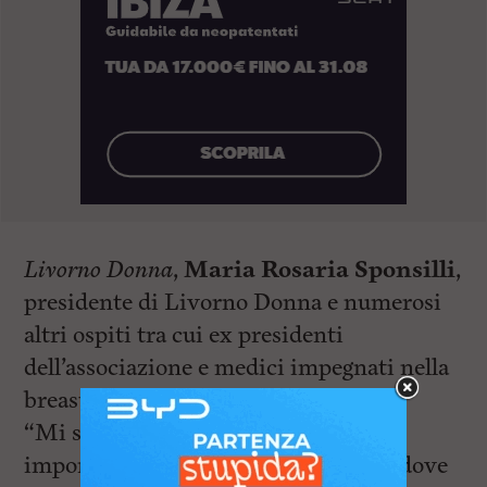
Livorno Donna
,
Maria Rosaria Sponsilli
,
presidente di Livorno Donna e numerosi
altri ospiti tra cui ex presidenti
dell’associazione e medici impegnati nella
breast unit.
“Mi sembrava di fondamentale
importanza organizzare un incontro dove