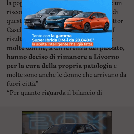
la popolazione livornese potesse avere un
riscontro di quelli che sono i successi di
questo nuovo centro dall’arrivo del dottor
Casella – ha detto Marida Bolognesi – I
risultati sono ben visibili dal fatto che
molte donne, a differenza del passato,
hanno deciso di rimanere a Livorno
per la cura della propria patologia
e
molte sono anche le donne che arrivano da
fuori città.”
“Per quanto riguarda il bilancio di