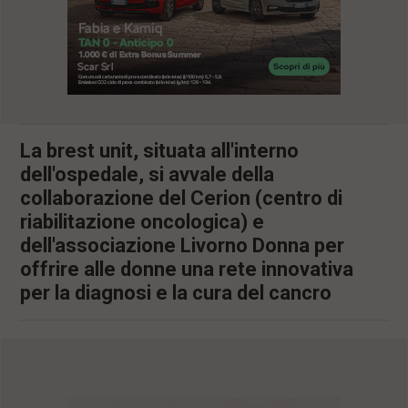
l
e
V
a
i
i
n
f
La brest unit, situata all'interno
o
n
dell'ospedale, si avvale della
d
collaborazione del Cerion (centro di
o
riabilitazione oncologica) e
dell'associazione Livorno Donna per
offrire alle donne una rete innovativa
per la diagnosi e la cura del cancro