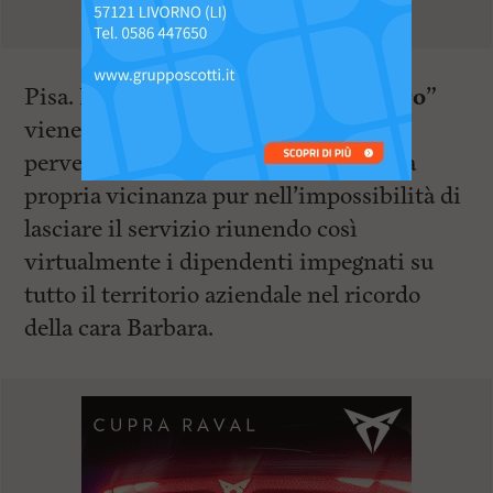
Pisa. L’iniziativa del “
fiocchetto nero
”
viene incontro alle molte richieste
pervenute dai colleghi di far sentire la
propria vicinanza pur nell’impossibilità di
lasciare il servizio riunendo così
virtualmente i dipendenti impegnati su
tutto il territorio aziendale nel ricordo
della cara Barbara.