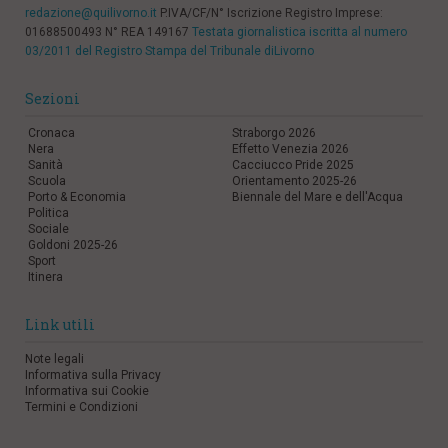
redazione@quilivorno.it
P.IVA/CF/N° Iscrizione Registro Imprese:
01688500493 N° REA 149167
Testata giornalistica iscritta al numero
03/2011 del Registro Stampa del Tribunale diLivorno
Sezioni
Cronaca
Straborgo 2026
Nera
Effetto Venezia 2026
Sanità
Cacciucco Pride 2025
Scuola
Orientamento 2025-26
Porto & Economia
Biennale del Mare e dell'Acqua
Politica
Sociale
Goldoni 2025-26
Sport
Itinera
Link utili
Note legali
Informativa sulla Privacy
Informativa sui Cookie
Termini e Condizioni