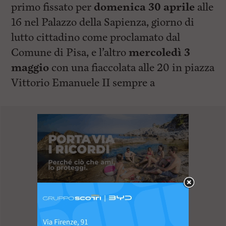
primo fissato per
domenica 30 aprile
alle
16 nel Palazzo della Sapienza, giorno di
lutto cittadino come proclamato dal
Comune di Pisa, e l’altro
mercoledì 3
maggio
con una fiaccolata alle 20 in piazza
Vittorio Emanuele II sempre a