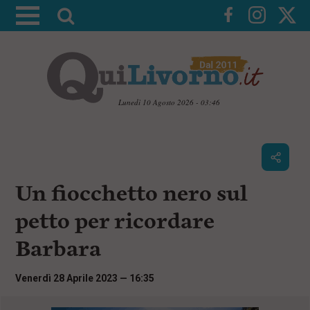
A
t
t
i
v
a
Lunedì 10 Agosto 2026 - 03:46
l
V
a
a
i
r
a
i
i
c
Un fiocchetto nero sul
c
o
n
e
petto per ricordare
t
r
e
Barbara
c
n
u
a
t
Venerdì 28 Aprile 2023 — 16:35
i
p
r