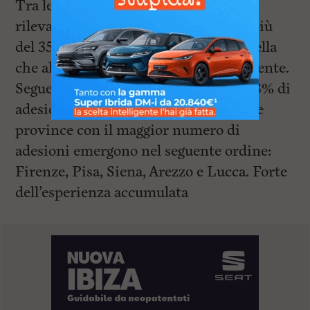
Tra le oltre 61 categorie professionali
rilevate, quella degli infermieri, con più
del 35% di adesione, risulta essere quella
che al momento ha aderito maggiormente.
Segue quella dei medici, con oltre il 18% di
adesioni. Tra i primi cinque Comuni e
province con il maggior numero di
adesioni emergono nel seguente ordine:
Firenze, Pisa, Siena, Arezzo e Lucca. Forte
dell’esperienza accumulata