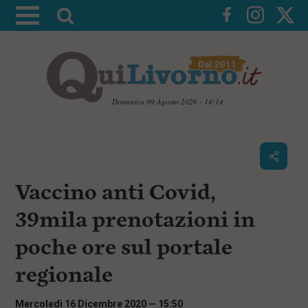
A
t
t
i
v
a
Domenica 09 Agosto 2026 - 14:14
l
V
a
a
i
r
a
i
i
c
Vaccino anti Covid,
c
o
n
e
39mila prenotazioni in
t
r
e
poche ore sul portale
c
n
u
a
regionale
t
i
p
Mercoledì 16 Dicembre 2020 — 15:50
r