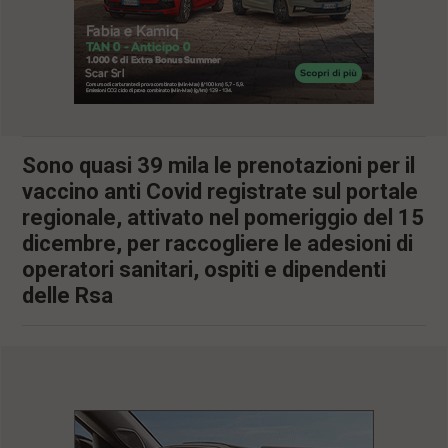
l
e
V
a
i
i
n
f
Sono quasi 39 mila le prenotazioni per il
o
n
vaccino anti Covid registrate sul portale
d
regionale, attivato nel pomeriggio del 15
o
dicembre, per raccogliere le adesioni di
operatori sanitari, ospiti e dipendenti
delle Rsa