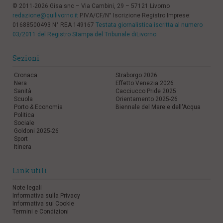
© 2011-2026 Gisa snc – Via Cambini, 29 – 57121 Livorno
redazione@quilivorno.it
P.IVA/CF/N° Iscrizione Registro Imprese:
01688500493 N° REA 149167
Testata giornalistica iscritta al numero
03/2011 del Registro Stampa del Tribunale diLivorno
Sezioni
Cronaca
Straborgo 2026
Nera
Effetto Venezia 2026
Sanità
Cacciucco Pride 2025
Scuola
Orientamento 2025-26
Porto & Economia
Biennale del Mare e dell'Acqua
Politica
Sociale
Goldoni 2025-26
Sport
Itinera
Link utili
Note legali
Informativa sulla Privacy
Informativa sui Cookie
Termini e Condizioni