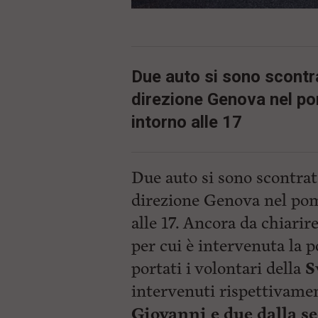
i
p
a
l
e
Due auto si sono scontra
V
a
direzione Genova nel po
i
i
intorno alle 17
n
f
o
n
Due auto si sono scontrat
d
o
direzione Genova nel pom
alle 17. Ancora da chiarir
per cui è intervenuta la p
portati i volontari della
S
intervenuti rispettivamen
Giovanni e due dalla s