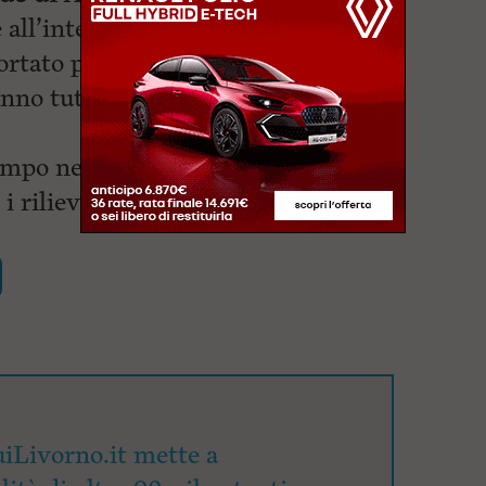
e all’interno di un’auto e 5 nell’altra
ortato per fortuna lievissime
o tutti rifiutato il ricovero e il
 tempo necessario di sgomberare la
i rilievi del sinistro stradale.
iLivorno.it mette a