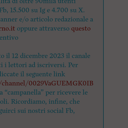
lità di oltre 90mila utenti
Fb, 15.500 su Ig e 4.700 su X.
banner e/o articolo redazionale a
no.it
oppure attraverso
questo
entivo
o il 12 dicembre 2023 il canale
 i lettori ad iscriversi. Per
cliccate il seguente link
om/channel/0029VaGUEMGK0IB
la “campanella” per ricevere le
coli. Ricordiamo, infine, che
uirci sui nostri social Fb,