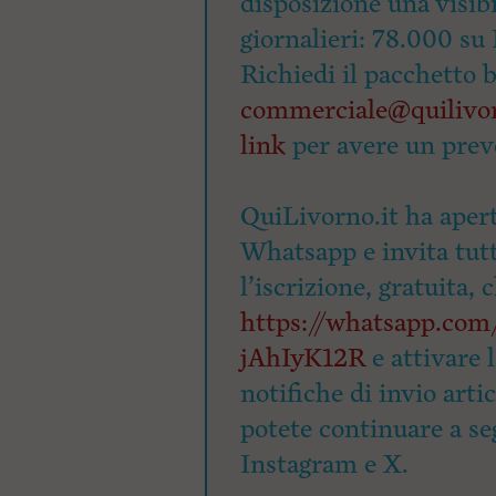
disposizione una visibi
giornalieri: 78.000 su 
Richiedi il pacchetto 
commerciale@quilivor
link
per avere un prev
QuiLivorno.it ha apert
Whatsapp e invita tutti
l’iscrizione, gratuita, 
https://whatsapp.c
jAhIyK12R
e attivare 
notifiche di invio arti
potete continuare a seg
Instagram e X.