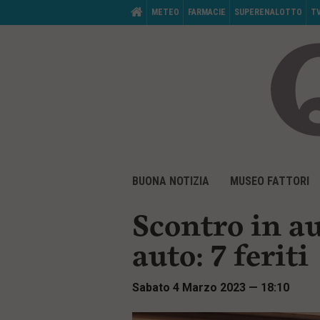
M
HOME
METEO
FARMACIE
SUPERENALOTTO
T
e
n
ù
d
i
s
e
r
v
i
z
i
V
M
o
a
BUONA NOTIZIA
MUSEO FATTORI
e
:
i
n
a
ù
i
Scontro in a
d
c
i
o
auto: 7 feriti
p
n
r
t
i
e
Sabato 4 Marzo 2023 — 18:10
n
n
c
u
i
t