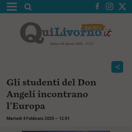
A
t
t
i
v
a
Sabato 08 Agosto 2026 - 21:23
l
V
a
a
i
r
a
i
i
c
Gli studenti del Don
c
o
n
e
Angeli incontrano
t
r
e
l’Europa
c
n
u
a
t
Martedì 4 Febbraio 2020 — 12:01
i
p
r