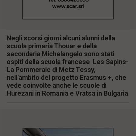
l
e
V
a
i
i
Negli scorsi giorni alcuni alunni della
n
f
scuola primaria Thouar e della
o
secondaria Michelangelo sono stati
n
d
ospiti della scuola francese Les Sapins-
o
La Pommeraie di Metz Tessy,
nell’ambito del progetto Erasmus +, che
vede coinvolte anche le scuole di
Hurezani in Romania e Vratsa in Bulgaria