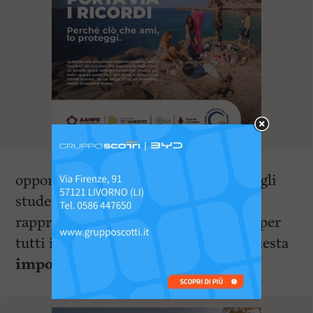
opportunità di apertura culturale per gli
studenti e per gli adulti, inoltre
rappresenta un’esperienza formativa per
tutti i giovani europei coinvolti in questa
importante avventura
.