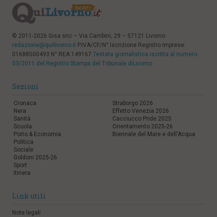
© 2011-2026 Gisa snc – Via Cambini, 29 – 57121 Livorno
redazione@quilivorno.it
P.IVA/CF/N° Iscrizione Registro Imprese:
01688500493 N° REA 149167
Testata giornalistica iscritta al numero
03/2011 del Registro Stampa del Tribunale diLivorno
Sezioni
Cronaca
Straborgo 2026
Nera
Effetto Venezia 2026
Sanità
Cacciucco Pride 2025
Scuola
Orientamento 2025-26
Porto & Economia
Biennale del Mare e dell'Acqua
Politica
Sociale
Goldoni 2025-26
Sport
Itinera
Link utili
Note legali