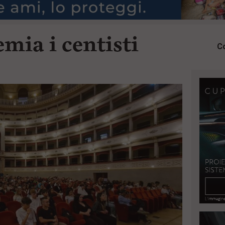
emia i centisti
Co