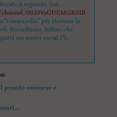
cliccate il seguente link
om/channel/0029VaGUEMGK0IB
la “campanella” per ricevere le
coli. Ricordiamo, infine, che
uirci sui nostri social Fb,
RI:
l pronto soccorso e
amonti…