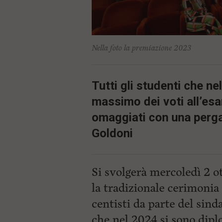
ù
P
r
i
n
c
Nella foto la premiazione 2023
i
p
a
l
Tutti gli studenti che ne
e
V
massimo dei voti all’es
a
omaggiati con una perg
i
i
Goldoni
n
f
o
n
Si svolgerà mercoledì 2 o
d
o
la tradizionale cerimonia
centisti da parte del sind
che nel 2024 si sono dipl