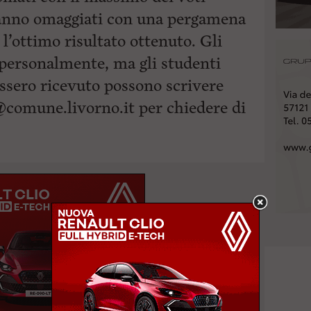
ranno omaggiati con una pergamena
l’ottimo risultato ottenuto. Gli
 personalmente, ma gli studenti
ssero ricevuto possono scrivere
@comune.livorno.it
per chiedere di