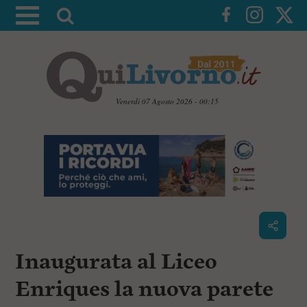
A
t
t
i
v
a
Venerdì 07 Agosto 2026 - 00:15
l
V
a
a
i
r
a
i
i
c
c
o
n
e
t
r
e
c
n
Inaugurata al Liceo
u
a
t
i
Enriques la nuova parete
p
r