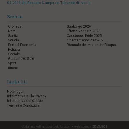
03/2011 del Registro Stampa del Tribunale diLivorno
Sezioni
Cronaca
Straborgo 2026
Nera
Effetto Venezia 2026
Sanità
Cacciucco Pride 2025
Scuola
Orientamento 2025-26
Porto & Economia
Biennale del Mare e dell'Acqua
Politica
Sociale
Goldoni 2025-26
Sport
Itinera
Link utili
Note legali
Informativa sulla Privacy
Informativa sui Cookie
Termini e Condizioni
digital marketing:
aboutsolution.com
•
web agency