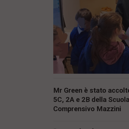
ù
P
r
i
n
c
i
p
a
l
e
V
a
i
i
n
f
o
Mr Green è stato accolto 
n
5C, 2A e 2B della Scuola 
d
o
Comprensivo Mazzini