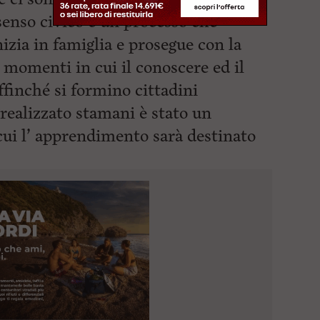
senso civico è un processo che
nizia in famiglia e prosegue con la
 momenti in cui il conoscere ed il
ffinché si formino cittadini
o realizzato stamani è stato un
ui l’
apprendimento sarà destinato