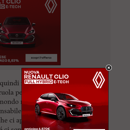
quindi indispensabile affrontare
cuola per sensibilizzare e rendere
mondo migliore è possibile solo con
ensabile demandare sempre ad altri
che ci appartiene, come il mare o i
hé ci sono persone addette che se ne