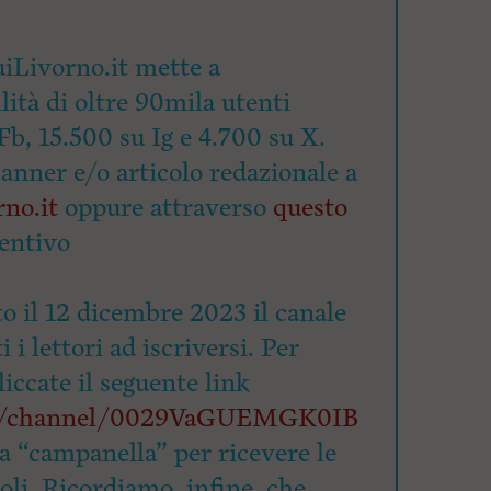
iLivorno.it mette a
lità di oltre 90mila utenti
Fb, 15.500 su Ig e 4.700 su X.
banner e/o articolo redazionale a
no.it
oppure attraverso
questo
entivo
o il 12 dicembre 2023 il canale
 i lettori ad iscriversi. Per
cliccate il seguente link
om/channel/0029VaGUEMGK0IB
la “campanella” per ricevere le
coli. Ricordiamo, infine, che