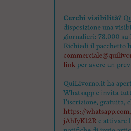
Cerchi visibilità?
Qu
disposizione una visibi
giornalieri: 78.000 su 
Richiedi il pacchetto 
commerciale@quilivor
link
per avere un prev
QuiLivorno.it ha apert
Whatsapp e invita tutti
l’iscrizione, gratuita, 
https://whatsapp.c
jAhIyK12R
e attivare 
notifiche di invio arti