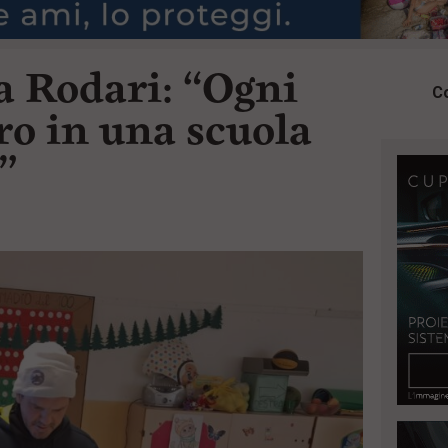
a Rodari: “Ogni
Co
ro in una scuola
”