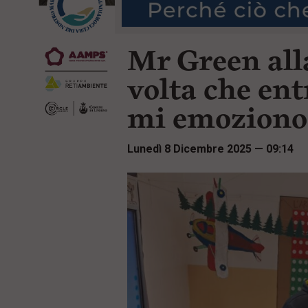
r
t
i
e
n
n
c
Mr Green all
u
i
t
p
i
volta che ent
a
p
l
r
mi emoziono
e
i
:
n
c
Lunedì 8 Dicembre 2025 — 09:14
i
p
a
l
i
V
a
i
a
l
M
e
n