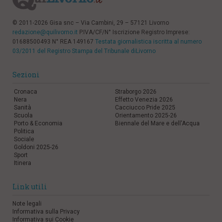
© 2011-2026 Gisa snc – Via Cambini, 29 – 57121 Livorno
redazione@quilivorno.it
P.IVA/CF/N° Iscrizione Registro Imprese:
01688500493 N° REA 149167
Testata giornalistica iscritta al numero
03/2011 del Registro Stampa del Tribunale diLivorno
Sezioni
Cronaca
Straborgo 2026
Nera
Effetto Venezia 2026
Sanità
Cacciucco Pride 2025
Scuola
Orientamento 2025-26
Porto & Economia
Biennale del Mare e dell'Acqua
Politica
Sociale
Goldoni 2025-26
Sport
Itinera
Link utili
Note legali
Informativa sulla Privacy
Informativa sui Cookie