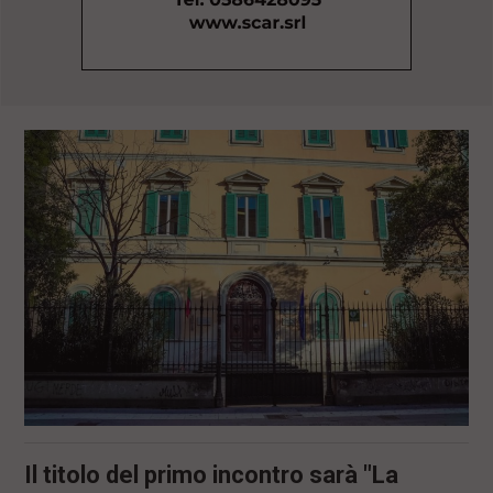
l
e
V
a
i
i
n
f
o
n
d
o
Il titolo del primo incontro sarà "La