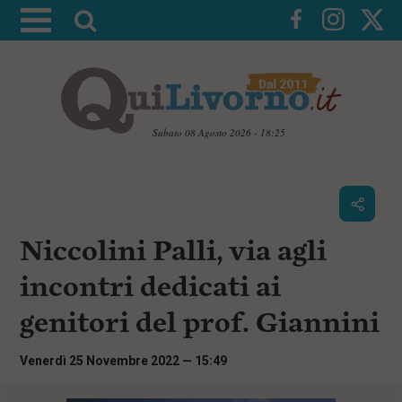
A
t
t
i
v
a
Sabato 08 Agosto 2026 - 18:25
l
V
a
a
i
r
a
i
i
c
Niccolini Palli, via agli
c
o
n
e
incontri dedicati ai
t
r
e
genitori del prof. Giannini
c
n
u
a
t
Venerdì 25 Novembre 2022 — 15:49
i
p
r