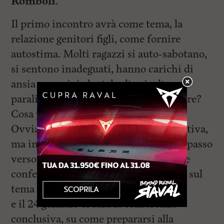
Romboli
.
Il primo incontro avrà come tema, la
relazione genitori figli, come fornire
autostima. Molti ragazzi si auto-sabotano,
si sentono inadeguati, hanno carichi di
ansia eccessivi che talvolta risultano
paralizzanti, cosa può fare un educatore?
Cosa può fare un genitore?
Ovviamente non esiste risposta esaustiva,
ma interrogarsi è riflettere è il primo passo
verso la consapevolezza. Le successive
conferenze ci saranno il il 17 gennaio, sul
tema le tipologie di famiglia
e il 24 gennaio ci sarà la conferenza
conclusiva, su come prepararsi alla