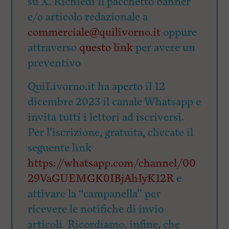
su X. Richiedi il pacchetto banner
e/o articolo redazionale a
commerciale@quilivorno.it
oppure
attraverso
questo link
per avere un
preventivo
QuiLivorno.it ha aperto il 12
dicembre 2023 il canale Whatsapp e
invita tutti i lettori ad iscriversi.
Per l’iscrizione, gratuita, cliccate il
seguente link
https://whatsapp.com/channel/00
29VaGUEMGK0IBjAhIyK12R
e
attivare la “campanella” per
ricevere le notifiche di invio
articoli. Ricordiamo, infine, che