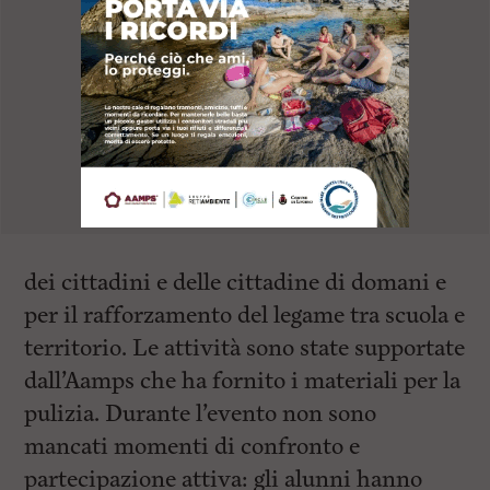
dei cittadini e delle cittadine di domani e
per il rafforzamento del legame tra scuola e
territorio. Le attività sono state supportate
dall’Aamps che ha fornito i materiali per la
pulizia. Durante l’evento non sono
mancati momenti di confronto e
partecipazione attiva: gli alunni hanno