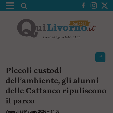
A
t
t
i
v
a
Lunedì 10 Agosto 2026 - 22:26
l
V
a
a
i
r
a
i
i
c
Piccoli custodi
c
o
n
e
dell’ambiente, gli alunni
t
r
e
delle Cattaneo ripuliscono
c
n
u
a
il parco
t
i
p
Venerdì 29 Maggio 2026 — 14:05
r