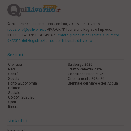
© 2011-2026 Gisa snc – Via Cambini, 29 – 57121 Livorno
redazione@quilivorno.it
P.IVA/CF/N° Iscrizione Registro Imprese:
01688500493 N° REA 149167
Testata giornalistica iscritta al numero
03/2011 del Registro Stampa del Tribunale diLivorno
Sezioni
Cronaca
Straborgo 2026
Nera
Effetto Venezia 2026
Sanità
Cacciucco Pride 2025
Scuola
Orientamento 2025-26
Porto & Economia
Biennale del Mare e dell'Acqua
Politica
Sociale
Goldoni 2025-26
Sport
Itinera
Link utili
Note legali