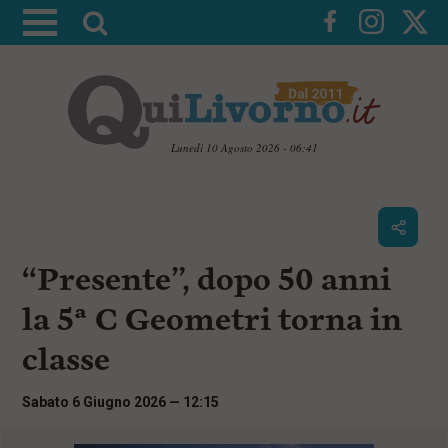
A
t
t
i
v
a
Lunedì 10 Agosto 2026 - 06:41
l
V
a
a
i
r
a
i
i
c
“Presente”, dopo 50 anni
c
o
n
e
la 5ª C Geometri torna in
t
r
e
classe
c
n
u
a
t
Sabato 6 Giugno 2026 — 12:15
i
p
r