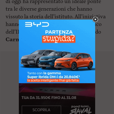
di oggi ha rappresentato un ideale ponte
tra le diverse generazioni che hanno
vissuto la storia dell’istituto. All’iniziativa
hanno partecipato il dirigente scolastico
dell’IIS Buontalenti-Cappellini-Orlando
Carmine Villani
, la dirigente