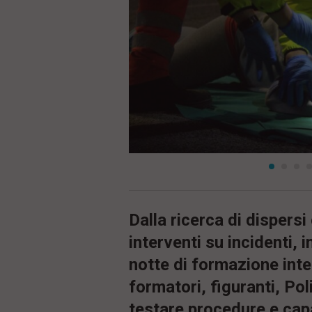
ù
P
r
i
n
c
i
p
a
l
e
V
a
i
i
n
f
o
Dalla ricerca di dispersi 
n
interventi su incidenti, 
d
o
notte di formazione inte
formatori, figuranti, Pol
testare procedure e capa