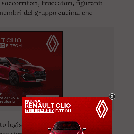
 soccorritori, truccatori, figuranti
 membri del gruppo cucina, che
o logistico per tutta la durata