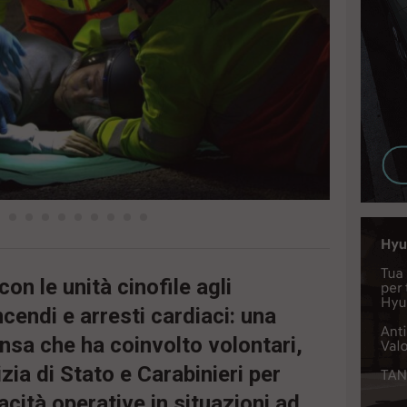
con le unità cinofile agli
incendi e arresti cardiaci: una
nsa che ha coinvolto volontari,
izia di Stato e Carabinieri per
cità operative in situazioni ad