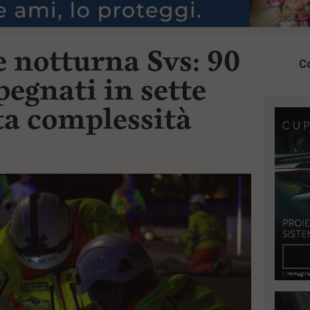
e notturna Svs: 90
Co
egnati in sette
ta complessità