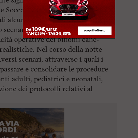
te significativo il contributo delle
 e Soccorso di SVS, impegnate nella
di alcuni cercatori di funghi
no scenario che ha permesso di
acità operative dei binomi cane-
ealistiche. Nel corso della notte
iversi scenari, attraverso i quali i
passare e consolidare le procedure
nti adulti, pediatrici e neonatali,
azione dei protocolli
relativi al