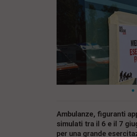
ù
P
r
i
n
c
i
p
a
l
e
V
a
i
i
n
f
o
n
d
o
Ambulanze, figuranti ap
simulati tra il 6 e il 7 g
per una grande esercita