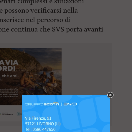
cenari complessi e situazioni
he possono verificarsi nella
inserisce nel percorso di
one continua che SVS porta avanti