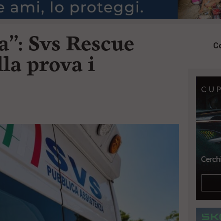
a”: Svs Rescue
Co
la prova i