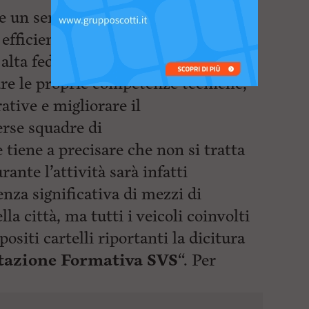
re un servizio di emergenza-urgenza
 efficiente. Attraverso prove
alta fedeltà, i volontari avranno
are le proprie competenze tecniche,
ative e migliorare il
erse squadre di
 tiene a precisare che non si tratta
ante l’attività sarà infatti
nza significativa di mezzi di
la città, ma tutti i veicoli coinvolti
ositi cartelli riportanti la dicitura
tazione Formativa SVS
“. Per