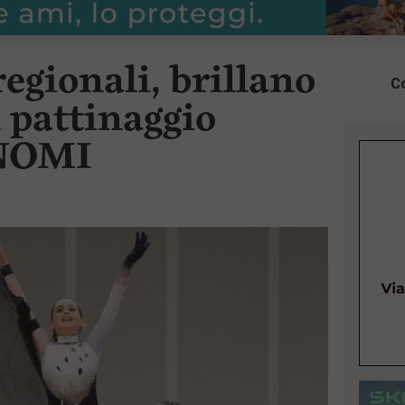
egionali, brillano
Co
l pattinaggio
 NOMI