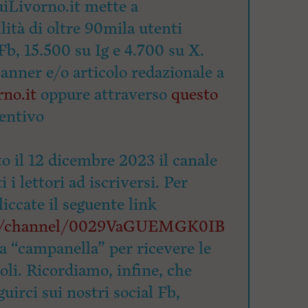
iLivorno.it mette a
lità di oltre 90mila utenti
Fb, 15.500 su Ig e 4.700 su X.
banner e/o articolo redazionale a
no.it
oppure attraverso
questo
entivo
o il 12 dicembre 2023 il canale
 i lettori ad iscriversi. Per
cliccate il seguente link
om/channel/0029VaGUEMGK0IB
la “campanella” per ricevere le
coli. Ricordiamo, infine, che
uirci sui nostri social Fb,