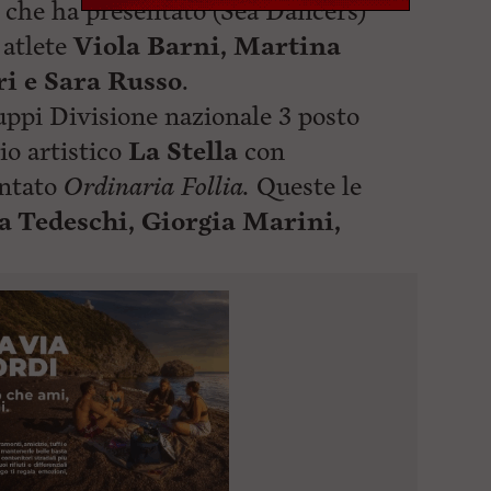
 che ha presentato (Sea Dancers)
 atlete
Viola Barni, Martina
i e Sara Russo
.
ruppi Divisione nazionale 3 posto
gio artistico
La Stella
con
entato
Ordinaria Follia.
Queste le
Tedeschi, Giorgia Marini,