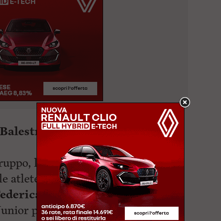
Balestri, Anna Pisano e Sara
ruppo, le “Sea Girls”, che ha
le atlete
Agata Pichi, Elena
Federica Ricciardi
.
Junior primo posto per il Circolo