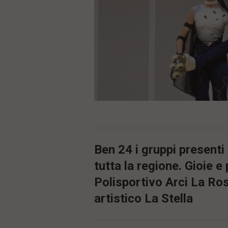
ù
P
r
i
n
c
i
p
a
l
e
V
a
i
i
n
Ben 24 i gruppi presenti 
f
o
tutta la regione. Gioie e 
n
d
Polisportivo Arci La Ros
o
artistico La Stella