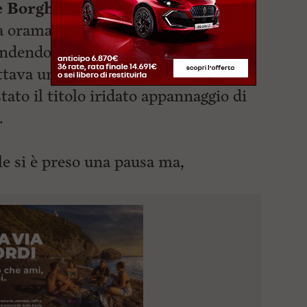
 Borghetti
, nato nel 1973 e che
a oramai da oltre 35 anni, ha vinto
prendendo l’intero ambiente
ttava un italiano Campione del
to il titolo iridato appannaggio di
.
e si è preso una
pausa ma,