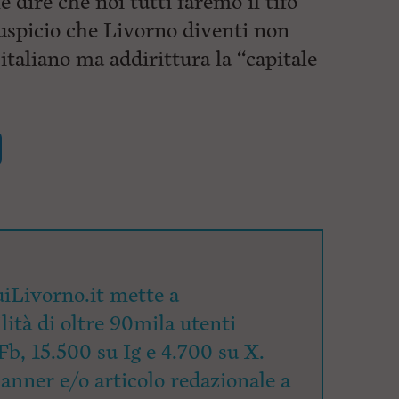
le dire che noi tutti faremo il tifo
uspicio che Livorno diventi non
italiano ma addirittura la “capitale
iLivorno.it mette a
lità di oltre 90mila utenti
Fb, 15.500 su Ig e 4.700 su X.
banner e/o articolo redazionale a