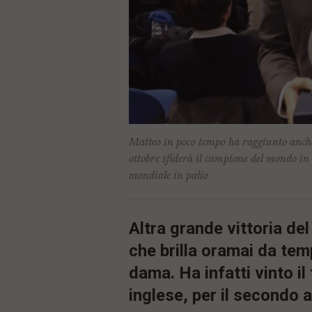
ù
P
r
i
n
c
i
p
a
l
e
V
Matteo in poco tempo ha raggiunto anche l
a
ottobre sfiderà il campione del mondo in 
i
mondiale in palio
i
n
f
o
Altra grande vittoria del
n
d
che brilla oramai da te
o
dama. Ha infatti vinto il
inglese, per il secondo