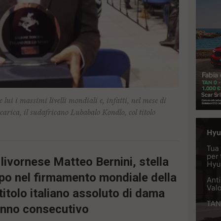
ui i massimi livelli mondiali e, infatti, nel mese di
carica, il sudafricano Lubabalo Kondlo, col titolo
 livornese Matteo Bernini, stella
mpo nel firmamento mondiale della
 titolo italiano assoluto di dama
 anno consecutivo