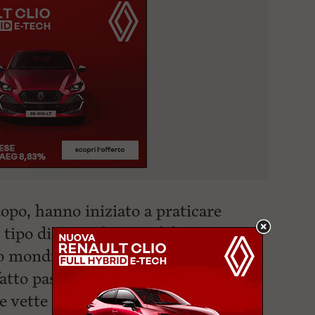
po, hanno iniziato a praticare
 tipo di gioco diverso dal nostro
lo mondiale.
atto passi da gigante, raggiungendo
te vette del damismo mondiale.