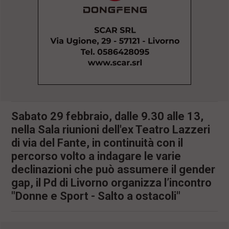
l
e
V
a
i
i
n
f
o
n
d
o
Sabato 29 febbraio, dalle 9.30 alle 13,
nella Sala riunioni dell'ex Teatro Lazzeri
di via del Fante, in continuità con il
percorso volto a indagare le varie
declinazioni che può assumere il gender
gap, il Pd di Livorno organizza l’incontro
"Donne e Sport - Salto a ostacoli"