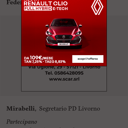
Federico
Mirabelli
, Segretario PD Livorno
Partecipano