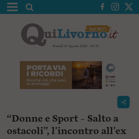
A
t
t
i
v
a
Venerdì 07 Agosto 2026 - 19:53
l
V
a
a
i
r
a
i
i
c
c
o
n
e
t
r
e
c
n
“Donne e Sport – Salto a
u
a
t
i
ostacoli”, l’incontro all’ex
p
r