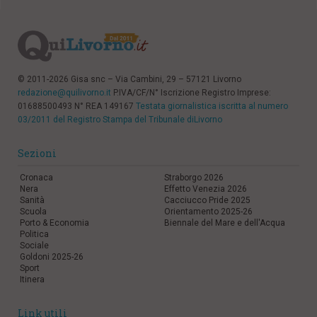
© 2011-2026 Gisa snc – Via Cambini, 29 – 57121 Livorno
redazione@quilivorno.it
P.IVA/CF/N° Iscrizione Registro Imprese:
01688500493 N° REA 149167
Testata giornalistica iscritta al numero
03/2011 del Registro Stampa del Tribunale diLivorno
Sezioni
Cronaca
Straborgo 2026
Nera
Effetto Venezia 2026
Sanità
Cacciucco Pride 2025
Scuola
Orientamento 2025-26
Porto & Economia
Biennale del Mare e dell'Acqua
Politica
Sociale
Goldoni 2025-26
Sport
Itinera
Link utili