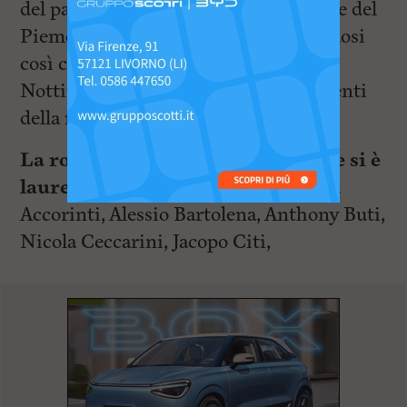
del passato sbaragliando la formazione del
Piemonte con un sonoro 5-2 laureandosi
così campioni d’Italia. Ai ragazzi del
Nottingham Forest vanno i complimenti
della nostra redazione!
La rosa del Nottingham Forest che si è
laureata campione d’Italia
: Andrea
Accorinti, Alessio Bartolena, Anthony Buti,
Nicola Ceccarini, Jacopo Citi,