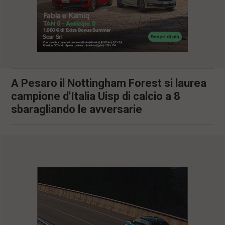
l
e
V
a
i
i
n
f
A Pesaro il Nottingham Forest si laurea
o
n
campione d'Italia Uisp di calcio a 8
d
sbaragliando le avversarie
o