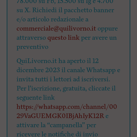
78.000 su Fb, 15.500 su Ig e 4.700
su X. Richiedi il pacchetto banner
e/o articolo redazionale a
commerciale@quilivorno.it
oppure
attraverso
questo link
per avere un
preventivo
QuiLivorno.it ha aperto il 12
dicembre 2023 il canale Whatsapp e
invita tutti i lettori ad iscriversi.
Per l’iscrizione, gratuita, cliccate il
seguente link
https://whatsapp.com/channel/00
29VaGUEMGK0IBjAhIyK12R
e
attivare la “campanella” per
ricevere le notifiche di invio