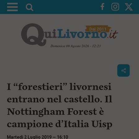
A
t
t
i
v
a
Domenica 09 Agosto 2026 - 12:23
l
V
a
a
i
r
a
i
i
c
I “forestieri” livornesi
c
o
n
e
entrano nel castello. Il
t
r
e
Nottingham Forest è
c
n
u
a
campione d’Italia Uisp
t
i
p
Martedì 2 Luglio 2019 — 16:10
r