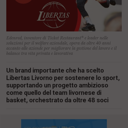
Edenred, inventore di Ticket Restaurant®️ e leader nelle
soluzioni per il welfare aziendale, opera da oltre 40 anni
accanto alle aziende per migliorare la gestione del lavoro e il
balance tra vita privata e lavorativa
Un brand importante che ha scelto
Libertas Livorno per sostenere lo sport,
supportando un progetto ambizioso
come quello del team livornese di
basket, orchestrato da oltre 48 soci