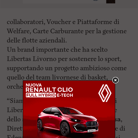
collaboratori, Voucher e Piattaforme di
Welfare, Carte Carburante per la gestione
delle flotte aziendali.
Un brand importante che ha scelto
Libertas Livorno per sostenere lo sport,
supportando un progetto ambizioso come
quello del team livornese di basket,
orchestrato da oltre 48 soci.
“Siamo orgogliosi di essere al fianco di
Libertas Livorno e sostenere il settore
dello sport” – dichiara
Stefania Rausa
,
Direttore Marketing e Comunicazione di
Edenred Italia – “Da sempre Edenred si