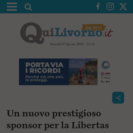
A
t
t
i
v
a
Venerdì 07 Agosto 2026 - 12:34
l
V
a
a
i
r
a
i
i
c
c
o
n
e
t
r
e
c
n
Un nuovo prestigioso
u
a
t
i
sponsor per la Libertas
p
r