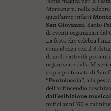
Notte magica per la Festa
p
i
a
Montenero, nella celebre
p
l
r
quest’anno infatti
Monten
e
i
:
n
San Giovanni
, Santo Pa
c
i
di eventi organizzati da
p
a
La festa che celebra l’iniz
l
coincidenza con il Solstiz
i
V
di molte attività present
a
i
organizzate dalla Miseric
a
l
acqua profumata di San 
M
“Pentolaccia
”, alla pesc
e
n
dell’antincendio boschivo
ù
P
dall’esibizione musical
r
i
mitici anni ’60 e culmine
n
c