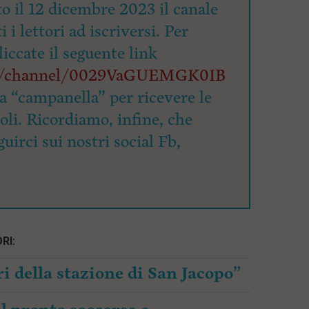
o il 12 dicembre 2023 il canale
 i lettori ad iscriversi. Per
cliccate il seguente link
om/channel/0029VaGUEMGK0IB
la “campanella” per ricevere le
coli. Ricordiamo, infine, che
uirci sui nostri social Fb,
RI:
i della stazione di San Jacopo”