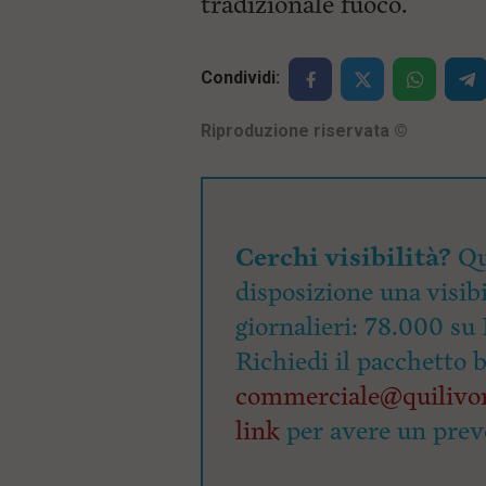
tradizionale fuoco.
i
p
a
l
Condividi:
e
V
Riproduzione riservata
©
a
i
i
n
f
o
Cerchi visibilità?
n
Qu
d
disposizione una visibi
o
giornalieri: 78.000 su 
Richiedi il pacchetto 
commerciale@quilivor
link
per avere un prev