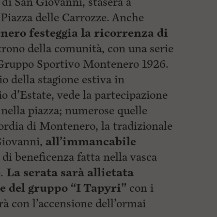
 di San Giovanni, stasera a
 Piazza delle Carrozze. Anche
ero festeggia la ricorrenza di
trono della comunità, con una serie
l Gruppo Sportivo Montenero 1926.
io della stagione estiva in
io d’Estate, vede la partecipazione
i nella piazza; numerose quelle
ordia di Montenero, la tradizionale
Giovanni,
all’immancabile
a di beneficenza fatta nella vasca
.
La serata sarà allietata
e del gruppo “I Tapyri”
con i
rà con l’accensione dell’ormai