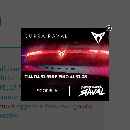
iLivorno.it mette a
lità di oltre 90mila utenti
Fb, 15.500 su Ig e 4.700 su X.
banner e/o articolo redazionale a
no.it
oppure attraverso
questo
entivo