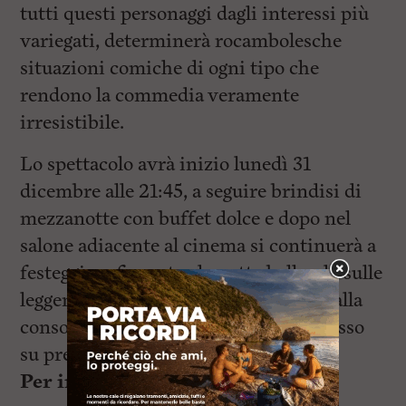
tutti questi personaggi dagli interessi più
variegati, determinerà rocambolesche
situazioni comiche di ogni tipo che
rendono la commedia veramente
irresistibile.
Lo spettacolo avrà inizio lunedì 31
dicembre alle 21:45, a seguire brindisi di
mezzanotte con buffet dolce e dopo nel
salone adiacente al cinema si continuerà a
festeggiare fino a tarda notte ballando sulle
leggendarie note degli anni ’70 e ’80, alla
consolle il famoso dj
Mattedj80
. Ingresso
su prenotazione.
Per info:
347-62.319.66.