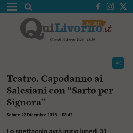
A
t
t
i
v
Giovedì 06 Agosto 2026 - 13:56
a
V
l
a
i
a
a
r
i
c
i
Teatro. Capodanno ai
o
c
n
Salesiani con “Sarto per
e
t
e
r
Signora”
n
c
u
t
a
Sabato 22 Dicembre 2018 — 08:42
i
p
r
Lo spettacolo avrà inizio lunedì 31