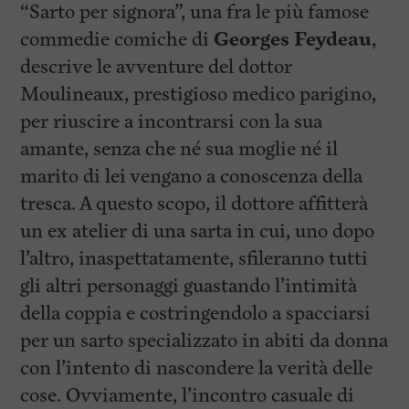
l
“Sarto per signora”, una fra le più famose
e
commedie comiche di
Georges Feydeau
,
V
a
descrive le avventure del dottor
i
i
Moulineaux, prestigioso medico parigino,
n
per riuscire a incontrarsi con la sua
f
o
amante, senza che né sua moglie né il
n
d
marito di lei vengano a conoscenza della
o
tresca. A questo scopo, il dottore affitterà
un ex atelier di una sarta in cui, uno dopo
l’altro, inaspettatamente, sfileranno tutti
gli altri personaggi guastando l’intimità
della coppia e costringendolo a spacciarsi
per un sarto specializzato in abiti da donna
con l’intento di nascondere la verità delle
cose. Ovviamente, l’incontro casuale di