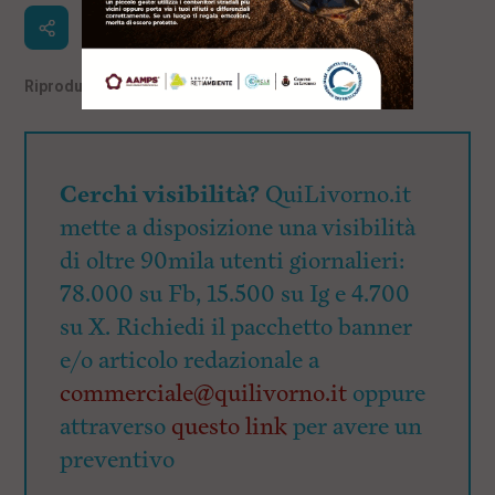
Riproduzione riservata
©
Cerchi visibilità?
QuiLivorno.it
mette a disposizione una visibilità
di oltre 90mila utenti giornalieri:
78.000 su Fb, 15.500 su Ig e 4.700
su X. Richiedi il pacchetto banner
e/o articolo redazionale a
commerciale@quilivorno.it
oppure
attraverso
questo link
per avere un
preventivo