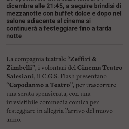
i
dicembre alle 21:45, a seguire brindisi di
n
c
mezzanotte con buffet dolce e dopo nel
i
salone adiacente al cinema si
p
a
continuerà a festeggiare fino a tarda
l
notte
i
V
a
i
a
La compagnia teatrale
“Zeffiri &
l
Zimbelli”
, i volontari del
Cinema Teatro
M
e
Salesiani
, il C.G.S. Flash presentano
n
ù
“Capodanno a Teatro”
, per trascorrere
P
una serata spensierata, con una
r
i
irresistibile commedia comica per
n
c
festeggiare in allegria l’arrivo del nuovo
i
anno.
p
a