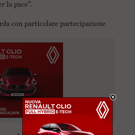
r la pace”.
rda con particolare partecipazione