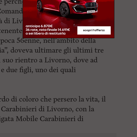
 perché nell’attentato perse la
ora Comandante del NAS – Nucleo
tà di Livorno, il Luogotenente
Enzo
enente per l’estremo sacrificio a
epoca 56enne, nell’ambito della
a”, doveva ultimare gli ultimi tre
l suo rientro a Livorno, dove ad
e due figli, uno dei quali
o di coloro che persero la vita, il
Carabinieri di Livorno, con la
rigata
Mobile Carabinieri di