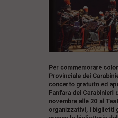
ù
P
r
i
n
c
i
p
a
l
e
V
a
i
Per commemorare coloro
i
n
Provinciale dei Carabini
f
o
concerto gratuito ed ape
n
d
Fanfara dei Carabinieri d
o
novembre alle 20 al Teat
organizzativi, i biglietti