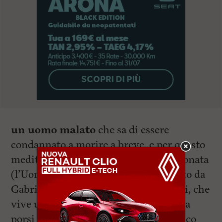
un uomo malato
che sa di essere
condannato a morire a breve, e per questo
medita sulla vita con urgenza appassionata
(l’Uomo dal fiore in bocca, interpretato da
Gabriele Lavia), e un uomo come tanti, che
vive un’esistenza convenzionale, senza
porsi il problema della morte (il Pacifico