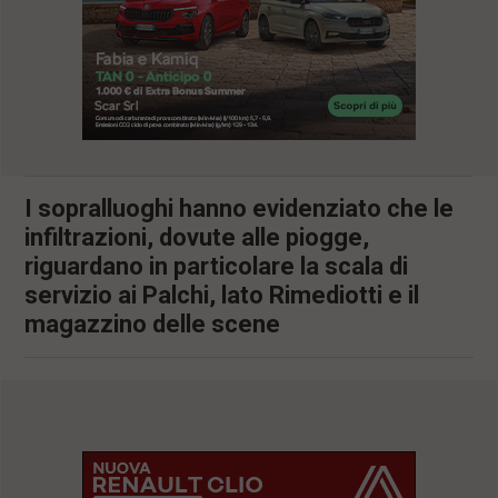
l
e
V
a
i
i
n
f
o
n
I sopralluoghi hanno evidenziato che le
d
infiltrazioni, dovute alle piogge,
o
riguardano in particolare la scala di
servizio ai Palchi, lato Rimediotti e il
magazzino delle scene