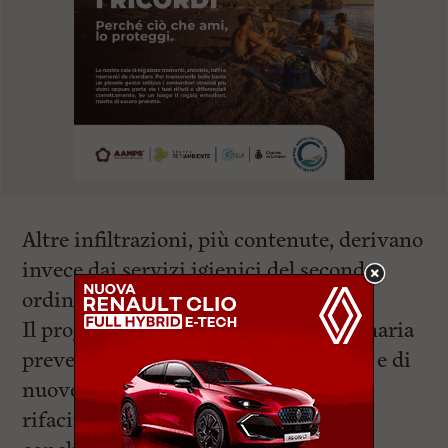
Altre infiltrazioni, più contenute, derivano
invece dai servizi igienici del secondo
ordine.
Il progetto di manutenzione straordinaria
prevede la realizzazione di buttafuori e di
nuove tubazioni di scarico, nonché il
rifacimento degli intonaci. I lavori si