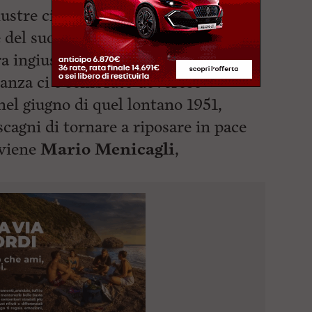
lustre cittadino, così come della sua
 del suo orgoglio. Il tutto, per
 ingiustificata, messo in
tanza ci è sembrato doveroso
nel giugno di quel lontano 1951,
cagni di tornare a riposare in pace
rviene
Mario Menicagli
,