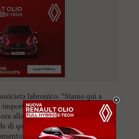
usicista labronico. “Siamo qui a
 importante, – apre la conferenza
sora alla Cultura – con un valore
e di quanto si possa pensare.
ento in cui la nostra città si è