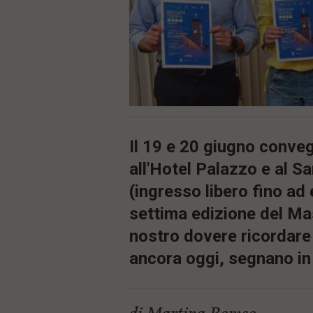
ù
P
r
i
n
c
i
p
a
l
e
V
Il 19 e 20 giugno conv
a
i
all'Hotel Palazzo e al S
i
(ingresso libero fino ad
n
f
settima edizione del Ma
o
n
nostro dovere ricordar
d
o
ancora oggi, segnano in