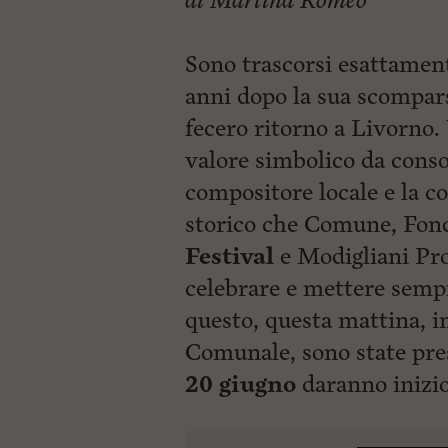
di Martina Romeo
Sono trascorsi esattament
anni dopo la sua scompars
fecero ritorno a Livorno.
valore simbolico da consol
compositore locale e la 
storico che Comune, Fon
Festival
e Modigliani Pro
celebrare e mettere sempr
questo, questa mattina, i
Comunale, sono state pres
20 giugno
daranno inizio