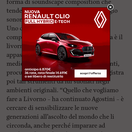
forma di soundscape composition che
tende a fare un’archeologia del paesaggio
sonoro.
Uno degli esponenti di questa
composizione musicale elettroacustica è il
livornese
Francesco Landucci
,
appassionato di musica etrusca e
medievale che ricostruisce gli strumenti,
procurandosi materiali originali, e registra
poi tali strumenti da lui suonati negli
ambienti originali. “Quello che vogliamo
fare a Livorno – ha continuato Agostini – è
cercare di sensibilizzare le nuove
generazioni all’ascolto del mondo che li
circonda, anche perché imparare ad