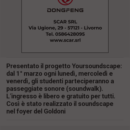
l
e
V
a
i
i
n
f
o
n
d
o
Presentato il progetto Yoursoundscape:
dal 1° marzo ogni lunedì, mercoledì e
venerdì, gli studenti parteciperanno a
passeggiate sonore (soundwalk).
L’ingresso è libero e gratuito per tutti.
Così è stato realizzato il soundscape
nel foyer del Goldoni