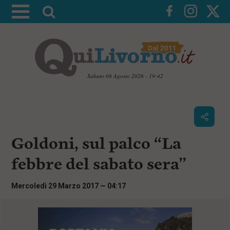
A
t
t
i
v
a
Sabato 08 Agosto 2026 - 19:42
l
V
a
a
i
r
a
i
i
c
Goldoni, sul palco “La
c
o
n
e
febbre del sabato sera”
t
r
e
c
n
Mercoledì 29 Marzo 2017 — 04:17
u
a
t
i
p
r