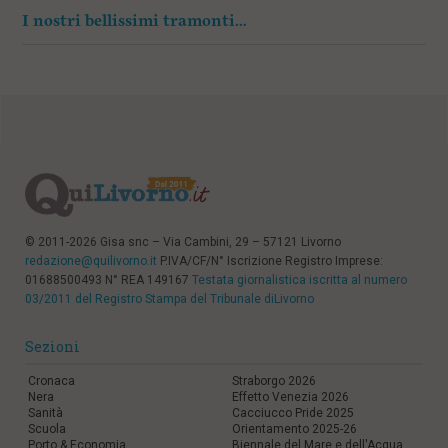
I nostri bellissimi tramonti…
© 2011-2026 Gisa snc – Via Cambini, 29 – 57121 Livorno
redazione@quilivorno.it
P.IVA/CF/N° Iscrizione Registro Imprese:
01688500493 N° REA 149167
Testata giornalistica iscritta al numero
03/2011 del Registro Stampa del Tribunale diLivorno
Sezioni
Cronaca
Straborgo 2026
Nera
Effetto Venezia 2026
Sanità
Cacciucco Pride 2025
Scuola
Orientamento 2025-26
Porto & Economia
Biennale del Mare e dell'Acqua