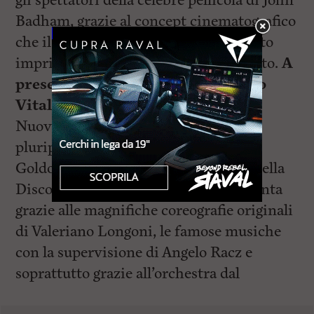
gli spettatori della celebre pellicola di John
Badham, grazie al concept cinematografico
che il regista Claudio Insegno ha voluto
imprimere a questo nuovo allestimento.
A
presentare lo spettacolo è Lorenzo
Vitali
, direttore artistico del Teatro
Nuovo, che ha anche prodotto il
pluripremiato Jersey Boys. Al Teatro
Goldoni si rivivrà la leggendaria era della
Disco nella New York degli anni Settanta
grazie alle magnifiche coreografie originali
di Valeriano Longoni, le famose musiche
con la supervisione di Angelo Racz e
soprattutto grazie all’orchestra dal