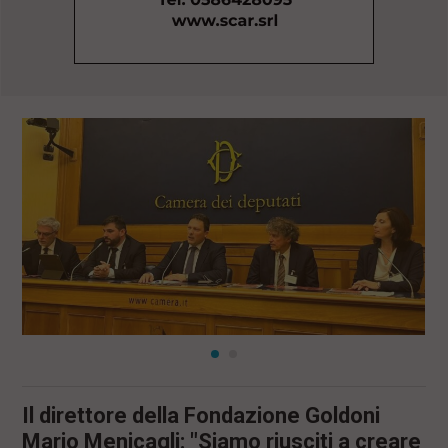
l
e
V
a
i
i
n
f
o
n
d
o
Il direttore della Fondazione Goldoni
Mario Menicagli: "Siamo riusciti a creare