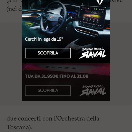
(3 in doppia data) in 18 serate complessive
(nel dato sono inclusi i
due concerti con l’Orchestra della
Toscana).