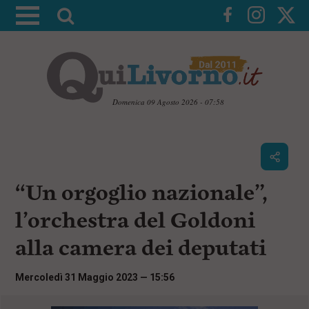
A
t
t
i
v
a
Domenica 09 Agosto 2026 - 07:58
l
V
a
a
i
r
a
i
i
c
“Un orgoglio nazionale”,
c
o
n
e
l’orchestra del Goldoni
t
r
e
alla camera dei deputati
c
n
u
a
t
Mercoledì 31 Maggio 2023 — 15:56
i
p
r