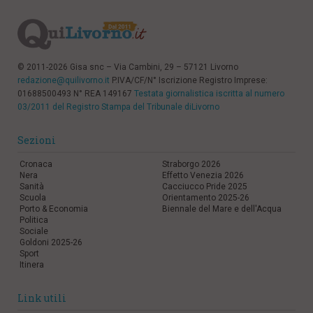
© 2011-2026 Gisa snc – Via Cambini, 29 – 57121 Livorno
redazione@quilivorno.it
P.IVA/CF/N° Iscrizione Registro Imprese:
01688500493 N° REA 149167
Testata giornalistica iscritta al numero
03/2011 del Registro Stampa del Tribunale diLivorno
Sezioni
Cronaca
Straborgo 2026
Nera
Effetto Venezia 2026
Sanità
Cacciucco Pride 2025
Scuola
Orientamento 2025-26
Porto & Economia
Biennale del Mare e dell'Acqua
Politica
Sociale
Goldoni 2025-26
Sport
Itinera
Link utili