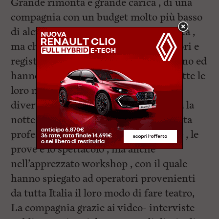
Grande rimonta e grande carica , di una
compagnia con un budget molto più basso
di alcune realtà con le quali s confronta ,
ma che lotta con amore e energia, attori e
registi si sono pagati viaggio e soggiorno ed
hanno gestito 35 ragazzi disabili in tutte le
loro necessità , in 4 favolosi giorni di
divertimento, sorrisi , tuffi in piadina la
notte , viaggio estenuante in bus e tanta
professionalità e tanto amore durante , le
prove e lo spettacolo , ma anche
nell’apprezzato workshop , con il quale
hanno spiegato ad operatori provenienti
da tutta Italia il loro modo di fare teatro,
La compagnia grazie ai video- interviste