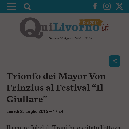
A
t
t
i
v
Giovedì 06 Agosto 2026 - 18:54
a
V
l
a
i
a
a
r
i
c
i
Trionfo dei Mayor Von
o
c
n
Frinzius al Festival “Il
e
t
e
r
Giullare”
n
c
u
t
a
Lunedì 25 Luglio 2016 — 17:24
i
p
r
Il centro Jobel di Trani ha ospitato l’ottava