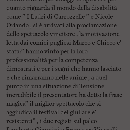
l
e
quanto riguarda il mondo della disabilità
V
come ” I Ladri di Carrozzelle ” e Nicole
a
i
Orlando , si è arrivati alla proclamazione
i
n
dello spettacolo vincitore , la motivazione
f
letta dai comici pugliesi Marco e Chicco e’
o
n
stata:” hanno vinto per la loro
d
o
professionalità per la competenza
dimostrati e per i segni che hanno lasciato
e che rimarranno nelle anime , a quel
punto in una situazione di Tensione
incredibile il presentatore ha detto la frase
magica” il miglior spettacolo che si
aggiudica il festival del giullare è’
resistenti” , i due registi sul palco
Lamberto Giannini e Francesca Vivarelli