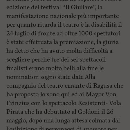
i
n
edizione del festival “Il Giullare”, la
c
manifestazione nazionale più importante
i
p
per quanto ritarda il teatro è la disabilità il
a
l
24 luglio di fronte ad oltre 1000 spettatori
i
è state effettuata la premiazione, la giuria
V
a
ha detto che ha avuto molta difficoltà a
i
a
scegliere perché tre dei sei spettacoli
l
finalisti erano molto belli,alla fine le
M
e
nomination sogno state date Alla
n
ù
compagnia del teatro errante di Ragusa che
P
ha proposto Io sono qui ed ai Mayor Von
r
i
Frinzius con lo spettacolo Resistenti- Vola
n
c
Pirata che ha debuttato al Goldoni il 26
i
maggio, dopo una lunga attesa colmata dal
p
a
l’esibizione di personaggi di spessore per