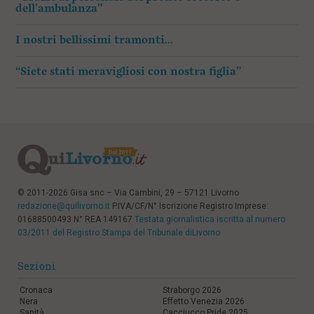
dell’ambulanza”
I nostri bellissimi tramonti…
“Siete stati meravigliosi con nostra figlia”
© 2011-2026 Gisa snc – Via Cambini, 29 – 57121 Livorno
redazione@quilivorno.it
P.IVA/CF/N° Iscrizione Registro Imprese:
01688500493 N° REA 149167
Testata giornalistica iscritta al numero
03/2011 del Registro Stampa del Tribunale diLivorno
Sezioni
Cronaca
Straborgo 2026
Nera
Effetto Venezia 2026
Sanità
Cacciucco Pride 2025