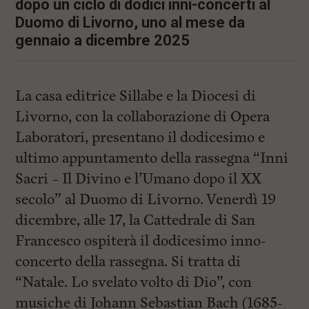
i
dopo un ciclo di dodici inni-concerti al
n
Duomo di Livorno, uno al mese da
c
gennaio a dicembre 2025
i
p
a
l
i
La casa editrice Sillabe e la Diocesi di
V
a
Livorno, con la collaborazione di Opera
i
Laboratori, presentano il dodicesimo e
a
l
ultimo appuntamento della rassegna “Inni
M
e
Sacri – Il Divino e l’Umano dopo il XX
n
secolo” al Duomo di Livorno. Venerdì 19
ù
P
dicembre, alle 17, la Cattedrale di San
r
i
Francesco ospiterà il dodicesimo inno-
n
concerto della rassegna. Si tratta di
c
i
“Natale. Lo svelato volto di Dio”, con
p
a
musiche di Johann Sebastian Bach (1685-