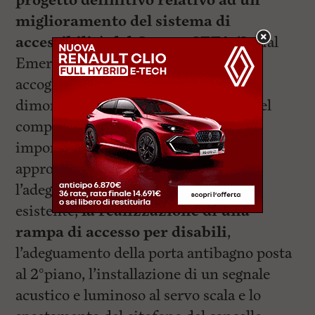
progetto definitivo relativo ad un
miglioramento del sistema di
accessibilità del Centro SEFA
(Social
Emergency First Aid), centro di
accoglienza notturna per i senza fissa
dimora ubicato in via G.M Terreni (nel
complesso della Gherardesca). Per un
importo di 12 mila euro sono stati
approvati interventi che prevedono
l’adeguamento dell’accesso pedonale
esistente,
la realizzazione di una
rampa di accesso per disabili
,
l’adeguamento della porta antibagno posta
al 2°piano, l’installazione di un segnale
acustico e luminoso al servo scala e lo