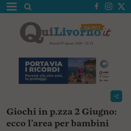
A
t
t
i
v
a
Venerdì 07 Agosto 2026 - 22:12
l
V
a
a
i
r
a
i
i
c
c
o
n
e
t
r
e
c
n
Giochi in p.zza 2 Giugno:
u
a
t
i
ecco l’area per bambini
p
r