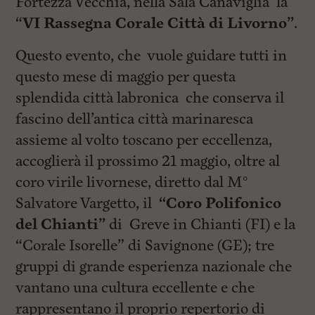
Fortezza Vecchia, nella Sala Canaviglia la
l
e
“
VI Rassegna Corale Città di Livorno”
.
V
a
Questo evento, che vuole guidare tutti in
i
i
questo mese di maggio per questa
n
f
splendida città labronica che conserva il
o
fascino dell’antica città marinaresca
n
d
assieme al volto toscano per eccellenza,
o
accoglierà il prossimo 21 maggio, oltre al
coro virile livornese, diretto dal M°
Salvatore Vargetto, il
“Coro Polifonico
del Chianti”
di Greve in Chianti (FI) e la
“Corale Isorelle” di Savignone (GE); tre
gruppi di grande esperienza nazionale che
vantano una cultura eccellente e che
rappresentano il proprio repertorio di