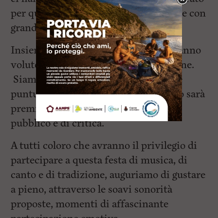
per questa nostra sesta iniziativa e che con
grande sensibilità la sostengono.
Insieme a loro tutti gli sponsor che hanno
voluto e favorito questa manifestazione.
Siamo certi che, come da anni accade
puntualmente, lo sforzo organizzativo sarà
premiato dal consueto successo di
pubblico e di critica.
A tutti coloro che avranno il privilegio di
partecipare a questa festa di musica, di
canto e di tradizione, auguriamo di gustare
a pieno, attraverso le soavi sonorità
proposte, momenti di affascinante