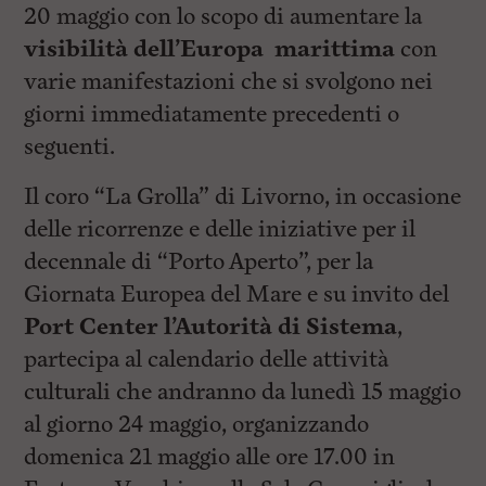
i
20 maggio con lo scopo di aumentare la
n
c
visibilità dell’Europa marittima
con
i
varie manifestazioni che si svolgono nei
p
a
giorni immediatamente precedenti o
l
i
seguenti.
V
a
Il coro “La Grolla” di Livorno, in occasione
i
a
delle ricorrenze e delle iniziative per il
l
M
decennale di “Porto Aperto”, per la
e
Giornata Europea del Mare e su invito del
n
ù
Port Center l’Autorità di Sistema
,
P
r
partecipa al calendario delle attività
i
culturali che andranno da lunedì 15 maggio
n
c
al giorno 24 maggio, organizzando
i
p
domenica 21 maggio alle ore 17.00 in
a