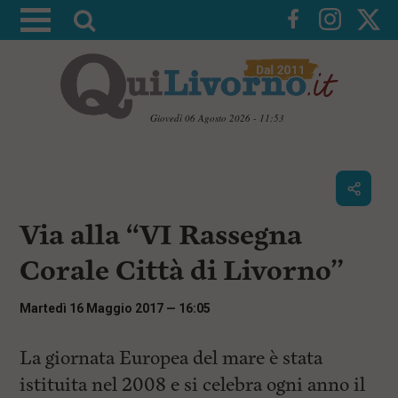
A
t
t
i
v
Giovedì 06 Agosto 2026 - 11:53
a
V
l
a
i
a
a
r
i
c
i
Via alla “VI Rassegna
o
c
n
Corale Città di Livorno”
e
t
e
r
n
Martedì 16 Maggio 2017 — 16:05
c
u
t
a
i
La giornata Europea del mare è stata
p
istituita nel 2008 e si celebra ogni anno il
r