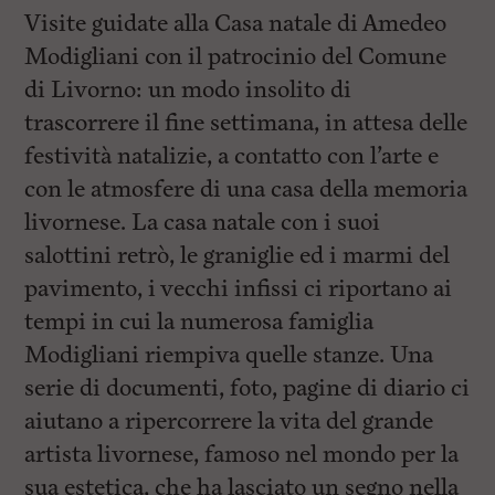
i
Visite guidate alla Casa natale di Amedeo
n
c
Modigliani con il patrocinio del Comune
i
p
di Livorno: un modo insolito di
a
trascorrere il fine settimana, in attesa delle
l
i
festività natalizie, a contatto con l’arte e
V
a
con le atmosfere di una casa della memoria
i
livornese. La casa natale con i suoi
a
l
salottini retrò, le graniglie ed i marmi del
M
e
pavimento, i vecchi infissi ci riportano ai
n
tempi in cui la numerosa famiglia
ù
P
Modigliani riempiva quelle stanze. Una
r
i
serie di documenti, foto, pagine di diario ci
n
aiutano a ripercorrere la vita del grande
c
i
artista livornese, famoso nel mondo per la
p
a
sua estetica, che ha lasciato un segno nella