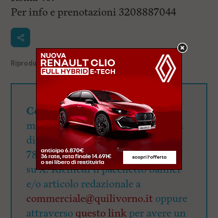
Per info e prenotazioni 3208887044
Riproduzione riservata
©
Cerchi visibilità?
QuiLivorno.it
mette a disposizione una visibilità
di oltre 90mila utenti giornalieri:
78.000 su Fb, 15.500 su Ig e 4.700
su X. Richiedi il pacchetto banner
e/o articolo redazionale a
commerciale@quilivorno.it
oppure
attraverso
questo link
per avere un