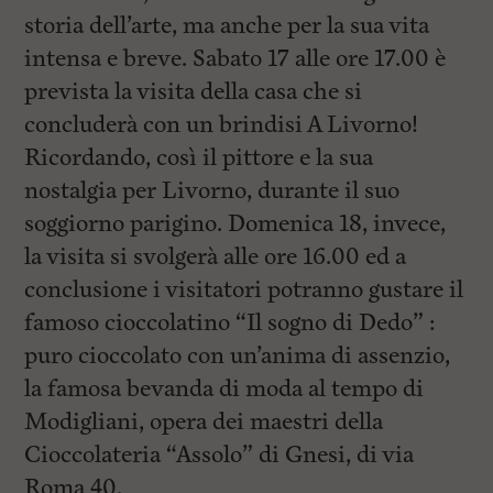
l
storia dell’arte, ma anche per la sua vita
e
V
intensa e breve. Sabato 17 alle ore 17.00 è
a
i
prevista la visita della casa che si
i
concluderà con un brindisi A Livorno!
n
f
Ricordando, così il pittore e la sua
o
n
nostalgia per Livorno, durante il suo
d
soggiorno parigino. Domenica 18, invece,
o
la visita si svolgerà alle ore 16.00 ed a
conclusione i visitatori potranno gustare il
famoso cioccolatino “Il sogno di Dedo” :
puro cioccolato con un’anima di assenzio,
la famosa bevanda di moda al tempo di
Modigliani, opera dei maestri della
Cioccolateria “Assolo” di Gnesi, di via
Roma 40.