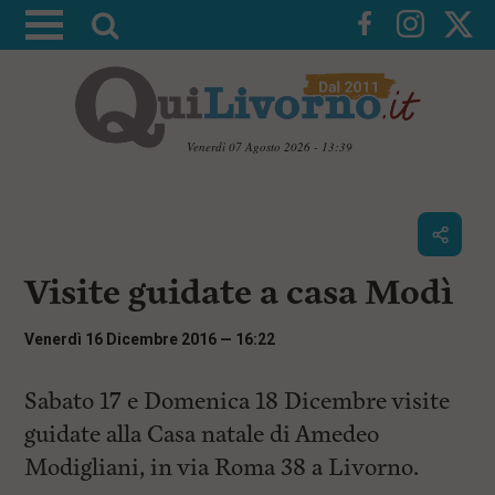
A
t
t
i
v
Venerdì 07 Agosto 2026 - 13:39
a
V
l
a
i
a
a
r
i
c
i
Visite guidate a casa Modì
o
c
n
e
t
Venerdì 16 Dicembre 2016 — 16:22
e
r
n
c
Sabato 17 e Domenica 18 Dicembre visite
u
t
a
guidate alla Casa natale di Amedeo
i
p
Modigliani, in via Roma 38 a Livorno.
r