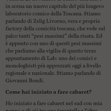
i
n
in scena un nuovo capitolo del più longevo
c
laboratorio comico della Toscana. Stiamo
i
p
parlando di Zelig Livorno, vera e propria
a
l
factory della comicità toscana, che vede sul
i
palco tanti “pesi massimi” della risata. Ed
V
a
è appunto con uno di questi pesi massimi
i
a
che parliamo alla vigilia di questo terzo
l
appuntamento di Lab: uno dei comici e
M
e
monologhisti più apprezzati oggi a livello
n
ù
regionale e nazionale. Stiamo parlando di
P
Giovanni Bondi.
r
i
n
Come hai iniziato a fare cabaret?
c
i
Ho iniziato a fare cabaret nel sud con mia
p
a
nonna e gli zii tra una tarantella e l’altra..