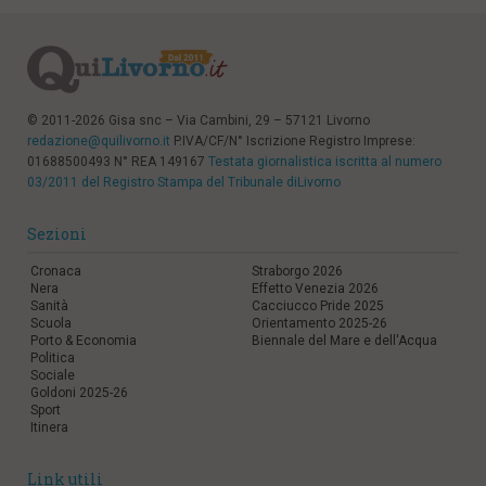
© 2011-2026 Gisa snc – Via Cambini, 29 – 57121 Livorno
redazione@quilivorno.it
P.IVA/CF/N° Iscrizione Registro Imprese:
01688500493 N° REA 149167
Testata giornalistica iscritta al numero
03/2011 del Registro Stampa del Tribunale diLivorno
Sezioni
Cronaca
Straborgo 2026
Nera
Effetto Venezia 2026
Sanità
Cacciucco Pride 2025
Scuola
Orientamento 2025-26
Porto & Economia
Biennale del Mare e dell'Acqua
Politica
Sociale
Goldoni 2025-26
Sport
Itinera
Link utili