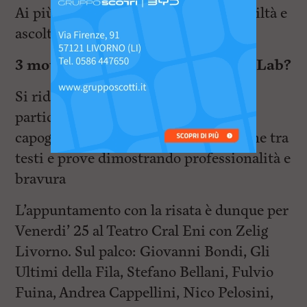
Ai più giovani consiglio due cose: Umiltà e
ascolto.
3 motivi per venire a vedere Zelig Lab?
Si ride si ride si ride… Un plauso
particolare a Marco Vicari, il nostro
capogruppo che ci guida alla perfezione tra
testi e prove dimostrando professionalità e
bravura
L’appuntamento con la risata è dunque per
Venerdi’ 25 al Teatro Cral Eni con Zelig
Livorno. Sul palco: Giovanni Bondi, Gli
Ultimi della Fila, Stefano Bellani, Fulvio
Fuina, Andrea Cappellini, Nico Pelosini,