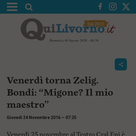
A
t
t
i
v
Domenica 09 Agosto 2026 - 00:56
a
V
l
a
i
a
a
r
i
c
i
Venerdì torna Zelig.
o
c
n
Bondi: “Migone? Il mio
e
t
e
r
maestro”
n
c
u
t
a
Giovedì 24 Novembre 2016 — 07:25
i
p
r
Venerdì 25 novembre al Teatro Cral Eni è