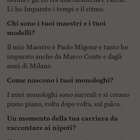
l
e
Lì ho Imparato i tempi e il ritmo.
V
a
Chi sono i tuoi maestri e i tuoi
i
i
modelli?
n
f
Il mio Maestro è Paolo Migone e tanto ho
o
n
imparato anche da Marco Conte e dagli
d
o
anni di Milano
Come nascono i tuoi monologhi?
I miei monologhi sono surreali e si creano
piano piano, volta dopo volta, sul palco.
Un momento della tua carriera da
raccontare ai nipoti?