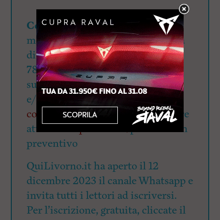
Cerchi visibilità?
QuiLivorno.it
mette a disposizione una visibilità
di oltre 90mila utenti giornalieri:
78.000 su Fb, 15.500 su Ig e 4.700
su X. Richiedi il pacchetto banner
e/o articolo redazionale a
commerciale@quilivorno.it
oppure
attraverso
questo link
per avere un
preventivo
QuiLivorno.it ha aperto il 12
dicembre 2023 il canale Whatsapp e
invita tutti i lettori ad iscriversi.
Per l’iscrizione, gratuita, cliccate il