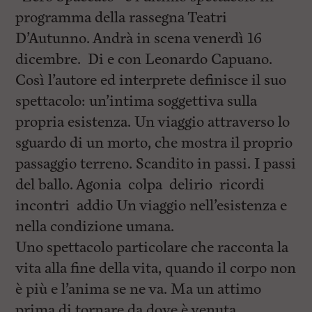
i
n
programma della rassegna Teatri
c
D’Autunno. Andrà in scena venerdì 16
i
p
dicembre. Di e con Leonardo Capuano.
a
l
Così l’autore ed interprete definisce il suo
i
spettacolo: un’intima soggettiva sulla
V
a
propria esistenza. Un viaggio attraverso lo
i
a
sguardo di un morto, che mostra il proprio
l
passaggio terreno. Scandito in passi. I passi
M
e
del ballo. Agonia colpa delirio ricordi
n
ù
incontri addio Un viaggio nell’esistenza e
P
nella condizione umana.
r
i
Uno spettacolo particolare che racconta la
n
c
vita alla fine della vita, quando il corpo non
i
è più e l’anima se ne va. Ma un attimo
p
a
prima di tornare da dove è venuta,