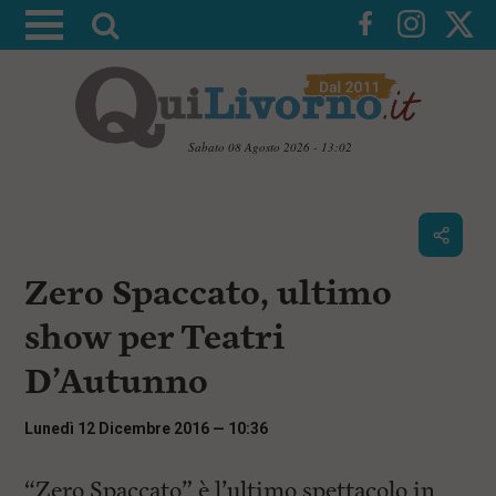
A
t
t
i
v
Sabato 08 Agosto 2026 - 13:02
a
V
l
a
i
a
a
r
i
c
i
Zero Spaccato, ultimo
o
c
n
show per Teatri
e
t
e
r
D’Autunno
n
c
u
t
a
Lunedì 12 Dicembre 2016 — 10:36
i
p
r
“Zero Spaccato” è l’ultimo spettacolo in