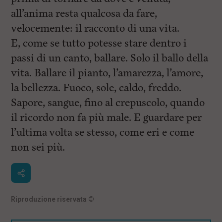
l
e
all’anima resta qualcosa da fare,
V
velocemente: il racconto di una vita.
a
i
E, come se tutto potesse stare dentro i
i
n
passi di un canto, ballare. Solo il ballo della
f
vita. Ballare il pianto, l’amarezza, l’amore,
o
n
la bellezza. Fuoco, sole, caldo, freddo.
d
o
Sapore, sangue, fino al crepuscolo, quando
il ricordo non fa più male. E guardare per
l’ultima volta se stesso, come eri e come
non sei più.
Riproduzione riservata
©