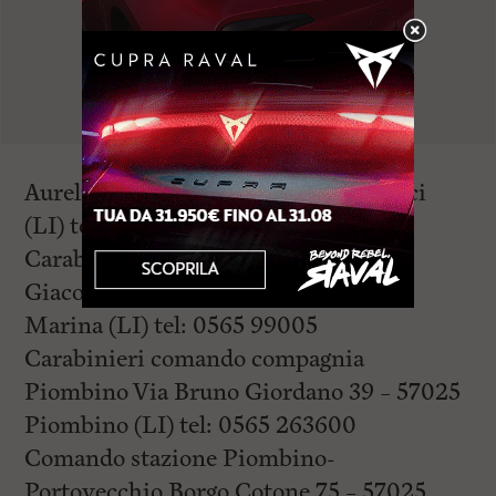
Aurelia 8 – 57022 Castagneto Carducci
(LI) tel: 0565 774188 tel: 0565 775149
Carabinieri stazione Marciana Via
Giacomo Pavoni – 57033 Marciana
Marina (LI) tel: 0565 99005
Carabinieri comando compagnia
Piombino Via Bruno Giordano 39 – 57025
Piombino (LI) tel: 0565 263600
Comando stazione Piombino-
Portovecchio Borgo Cotone 75 – 57025