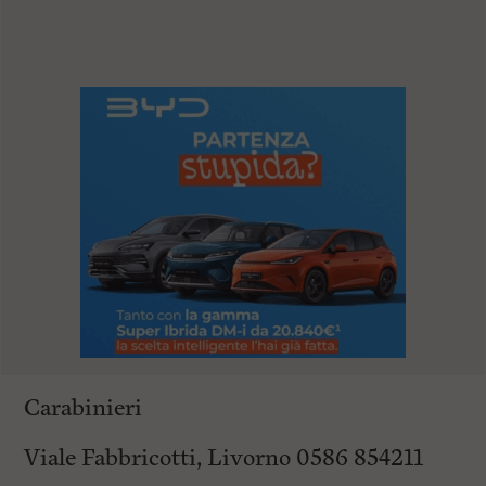
l
e
V
a
i
i
n
f
o
n
d
o
Carabinieri
Viale Fabbricotti, Livorno 0586 854211