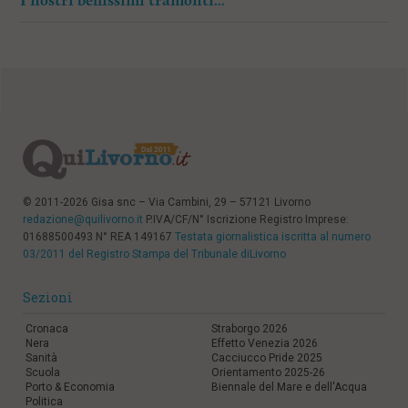
I nostri bellissimi tramonti…
© 2011-2026 Gisa snc – Via Cambini, 29 – 57121 Livorno
redazione@quilivorno.it
P.IVA/CF/N° Iscrizione Registro Imprese:
01688500493 N° REA 149167
Testata giornalistica iscritta al numero
03/2011 del Registro Stampa del Tribunale diLivorno
Sezioni
Cronaca
Straborgo 2026
Nera
Effetto Venezia 2026
Sanità
Cacciucco Pride 2025
Scuola
Orientamento 2025-26
Porto & Economia
Biennale del Mare e dell'Acqua
Politica