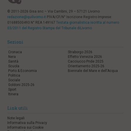
© 2011-2026 Gisa snc – Via Cambini, 29 – 57121 Livorno
redazione@quilivorno.it
P.IVA/CF/N° Iscrizione Registro Imprese:
01688500493 N° REA 149167
Testata giornalistica iscritta al numero
03/2011 del Registro Stampa del Tribunale diLivorno
Sezioni
Cronaca
Straborgo 2026
Nera
Effetto Venezia 2026
Sanità
Cacciucco Pride 2025
Scuola
Orientamento 2025-26
Porto & Economia
Biennale del Mare e dell'Acqua
Politica
Sociale
Goldoni 2025-26
Sport
Itinera
Link utili
Note legali
Informativa sulla Privacy
Informativa sui Cookie