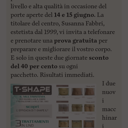
l
livello e alta qualità in occasione del
e
V
porte aperte del
14 e 15 giugno.
La
a
i
titolare del centro, Susanna Fabbri,
i
estetista dal 1999, vi invita a telefonare
n
f
e prenotare una
prova gratuita
per
o
n
preparare e migliorare il vostro corpo.
d
E solo in queste due giornate
sconto
o
del 40 per cento
su ogni
pacchetto. Risultati
immediati.
I due
nuov
i
macc
hinar
i