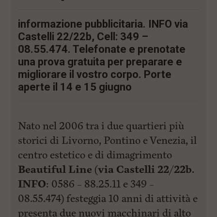
i
n
c
informazione pubblicitaria. INFO via
i
Castelli 22/22b, Cell: 349 –
p
a
08.55.474. Telefonate e prenotate
l
una prova gratuita per preparare e
i
V
migliorare il vostro corpo. Porte
a
aperte il 14 e 15 giugno
i
a
l
M
e
Nato nel 2006 tra i due quartieri più
n
storici di Livorno, Pontino e Venezia, il
ù
P
centro estetico e di dimagrimento
r
i
Beautiful Line
(
via Castelli 22/22b.
n
INFO
: 0586 – 88.25.11 e 349 –
c
i
08.55.474) festeggia 10 anni di attività e
p
a
presenta due nuovi macchinari di alto