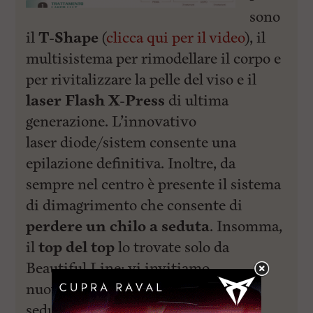
sono
il
T-Shape
(
clicca qui per il video
), il
multisistema per rimodellare il corpo e
per rivitalizzare la pelle del viso e il
laser Flash X-Press
di ultima
generazione. L’innovativo
laser diode/sistem consente una
epilazione definitiva. Inoltre, da
sempre nel centro è presente il sistema
di dimagrimento che consente di
perdere un chilo a seduta
. Insomma,
il
top del top
lo trovate solo da
Beautiful Line: vi invitiamo
nuovamente a prenotare la vostra
seduta.