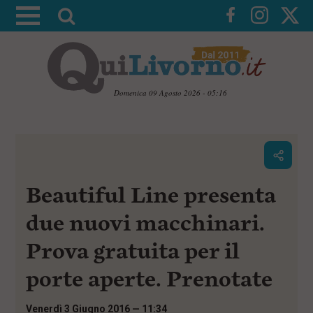
A
t
t
i
v
Domenica 09 Agosto 2026 - 05:16
a
V
l
a
i
a
a
r
i
c
i
Beautiful Line presenta
o
c
n
e
t
due nuovi macchinari.
e
r
n
Prova gratuita per il
c
u
t
a
porte aperte. Prenotate
i
p
r
Venerdì 3 Giugno 2016 — 11:34