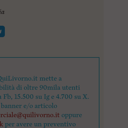
ia
uiLivorno.it mette a
bilità di oltre 90mila utenti
u Fb, 15.500 su Ig e 4.700 su X.
 banner e/o articolo
ciale@quilivorno.it
oppure
nk
per avere un preventivo