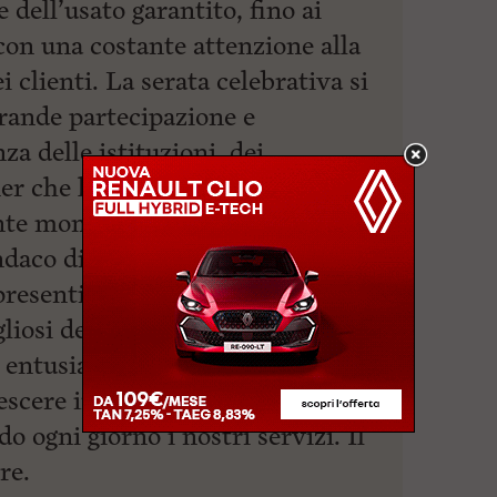
 dell’usato garantito, fino ai
 con una costante attenzione alla
i clienti. La serata celebrativa si
grande partecipazione e
za delle istituzioni, dei
tner che hanno voluto condividere
nte momento. Un sentito
ndaco di Piombino, Francesco
 presenti per la loro partecipazione
iosi del percorso fatto fin qui e
n entusiasmo e determinazione,
scere insieme al territorio e ai
do ogni giorno i nostri servizi. Il
re.