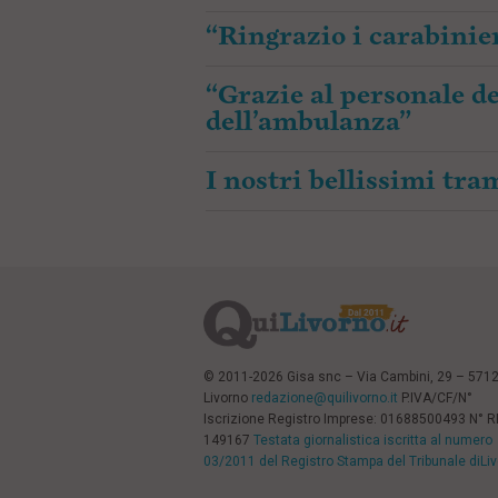
“Ringrazio i carabinier
“Grazie al personale de
dell’ambulanza”
I nostri bellissimi tr
© 2011-2026 Gisa snc – Via Cambini, 29 – 571
Livorno
redazione@quilivorno.it
P.IVA/CF/N°
Iscrizione Registro Imprese: 01688500493 N° 
149167
Testata giornalistica iscritta al numero
03/2011 del Registro Stampa del Tribunale diLi