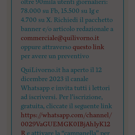
oltre 90mila utenti giornalieri:
78.000 su Fb, 15.500 su Ig e
4.700 su X. Richiedi il pacchetto
banner e/o articolo redazionale a
commerciale@quilivorno.it
oppure attraverso
questo link
per avere un preventivo
QuiLivorno.it ha aperto il 12
dicembre 2023 il canale
Whatsapp e invita tutti i lettori
ad iscriversi. Per l’iscrizione,
gratuita, cliccate il seguente link
https://whatsapp.com/channel/
0029VaGUEMGK0IBjAhIyK12
R
e attivare la “campanella” per