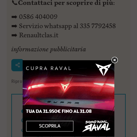
📞
Contattaci per scoprire di più
:
➡️ 0586 404009
➡️ Servizio whatsapp al 335 7792458
➡️ Renaultclas.it
informazione pubblicitaria
Riproduzione riservata
©
Cerchi visibilità?
QuiLivorno.it mette a
disposizione una visibilità di