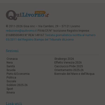
© 2011-2026 Gisa snc – Via Cambini, 29 – 57121 Livorno
redazione@quilivorno.it
P.IVA/CF/N° Iscrizione Registro Imprese:
01688500493 N° REA 149167
Testata giornalistica iscritta al numero
03/2011 del Registro Stampa del Tribunale diLivorno
Sezioni
Cronaca
Straborgo 2026
Nera
Effetto Venezia 2026
Sanità
Cacciucco Pride 2025
Scuola
Orientamento 2025-26
Porto & Economia
Biennale del Mare e dell'Acqua
Politica
Sociale
Goldoni 2025-26
Sport
Itinera
Link utili