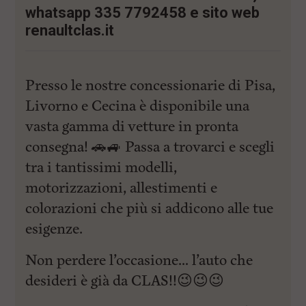
l
whatsapp 335 7792458 e sito web
e
V
renaultclas.it
a
i
i
n
Presso le nostre concessionarie di Pisa,
f
o
Livorno e Cecina è disponibile una
n
vasta gamma di vetture in pronta
d
o
consegna! 🚗🚙 Passa a trovarci e scegli
tra i tantissimi modelli,
motorizzazioni, allestimenti e
colorazioni che più si addicono alle tue
esigenze.
Non perdere l’occasione… l’auto che
desideri è già da CLAS!!😉😉😉