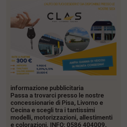
i
n
c
i
p
a
l
i
V
a
i
a
l
M
e
n
ù
informazione pubblicitaria
P
r
Passa a trovarci presso le nostre
i
concessionarie di Pisa, Livorno e
n
c
Cecina e scegli tra i tantissimi
i
modelli, motorizzazioni, allestimenti
p
a
e colorazioni. INFO: 0586 404009,