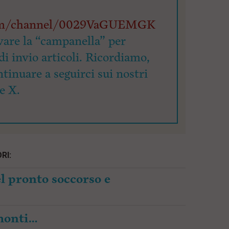
com/channel/0029VaGUEMGK
vare la “campanella” per
di invio articoli. Ricordiamo,
ntinuare a seguirci sui nostri
e X.
RI:
l pronto soccorso e
amonti…