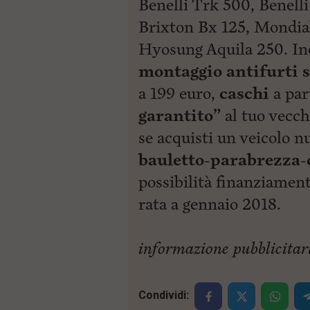
Benelli Trk 500, Benell
i
Brixton Bx 125, Mondia
p
a
Hyosung Aquila 250. Ino
l
e
montaggio antifurti s
V
a
a 199 euro,
caschi
a par
i
i
garantito”
al tuo vecch
n
se acquisti un veicolo 
f
o
bauletto-parabrezza-
n
d
possibilità finanziament
o
rata a gennaio 2018.
informazione pubblicitar
Condividi: