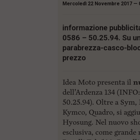
p
Mercoledì 22 Novembre 2017 — 
i
a
p
l
r
e
i
:
informazione pubblicit
n
c
0586 – 50.25.94. Su un
i
p
parabrezza-casco-bloc
a
l
prezzo
i
V
a
i
Idea Moto presenta il
n
a
l
dell’Ardenza 134 (INFO:
M
e
50.25.94). Oltre a Sym, 
n
Kymco, Quadro, si aggi
ù
P
Hyosung. Nel nuovo sh
r
i
esclusiva, come grande n
n
c