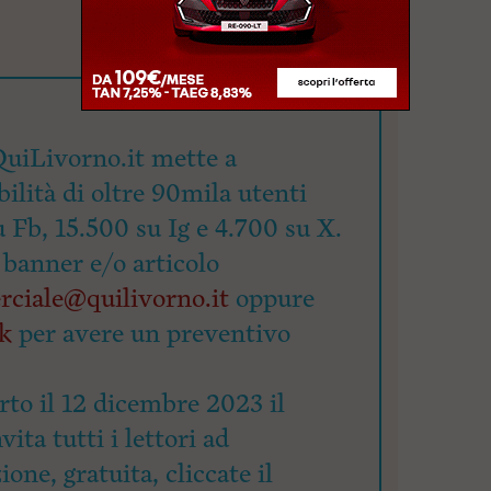
uiLivorno.it mette a
bilità di oltre 90mila utenti
u Fb, 15.500 su Ig e 4.700 su X.
 banner e/o articolo
ciale@quilivorno.it
oppure
nk
per avere un preventivo
rto il 12 dicembre 2023 il
ita tutti i lettori ad
zione, gratuita, cliccate il