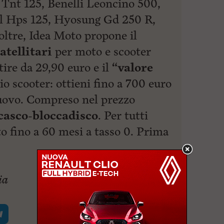
i Tnt 125, Benelli Leoncino 500,
l Hps 125, Hyosung Gd 250 R,
ltre, Idea Moto propone il
atellitari
per moto e scooter
tire da 29,90 euro e il
“valore
io scooter: ottieni fino a 700 euro
nuovo. Compreso nel prezzo
casco-bloccadisco
. Per tutti
o fino a 60 mesi a tasso 0. Prima
ia